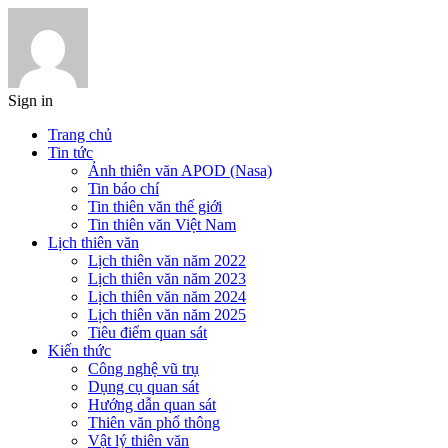
Sign in
Trang chủ
Tin tức
Ảnh thiên văn APOD (Nasa)
Tin báo chí
Tin thiên văn thế giới
Tin thiên văn Việt Nam
Lịch thiên văn
Lịch thiên văn năm 2022
Lịch thiên văn năm 2023
Lịch thiên văn năm 2024
Lịch thiên văn năm 2025
Tiêu điểm quan sát
Kiến thức
Công nghệ vũ trụ
Dụng cụ quan sát
Hướng dẫn quan sát
Thiên văn phổ thông
Vật lý thiên văn