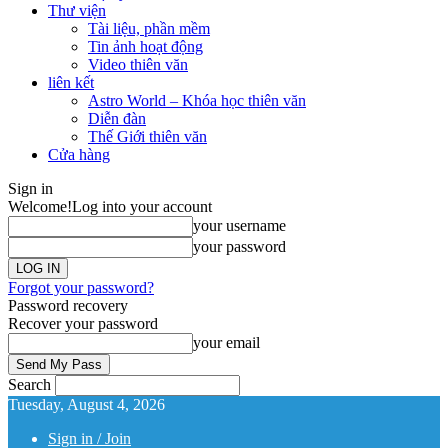
Thư viện
Tài liệu, phần mềm
Tin ảnh hoạt động
Video thiên văn
liên kết
Astro World – Khóa học thiên văn
Diễn đàn
Thế Giới thiên văn
Cửa hàng
Sign in
Welcome!
Log into your account
your username
your password
Forgot your password?
Password recovery
Recover your password
your email
Search
Tuesday, August 4, 2026
Sign in / Join