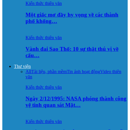
Kiến thức thiên văn
Một giấc mơ đầy hy vọng về các thành
phố khổng…
Kiến thức thiên văn
Vành đai Sao Thổ: 10 sự thật thú vị về
cấu…
Thư viện
All
Tài liệu, phần mềm
Tin ảnh hoạt động
Video thiên
văn
Kiến thức thiên văn
Ngày 2/12/1995: NASA phóng thành công
vệ tinh quan sát Mặt…
Kiến thức thiên văn