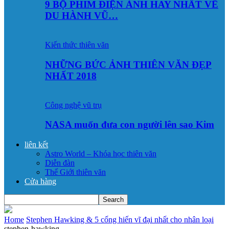
9 BỘ PHIM ĐIỆN ẢNH HAY NHẤT VỀ
DU HÀNH VŨ…
Kiến thức thiên văn
NHỮNG BỨC ẢNH THIÊN VĂN ĐẸP
NHẤT 2018
Công nghệ vũ trụ
NASA muốn đưa con người lên sao Kim
liên kết
Astro World – Khóa học thiên văn
Diễn đàn
Thế Giới thiên văn
Cửa hàng
Home
Stephen Hawking & 5 cống hiến vĩ đại nhất cho nhân loại
stephen-hawking