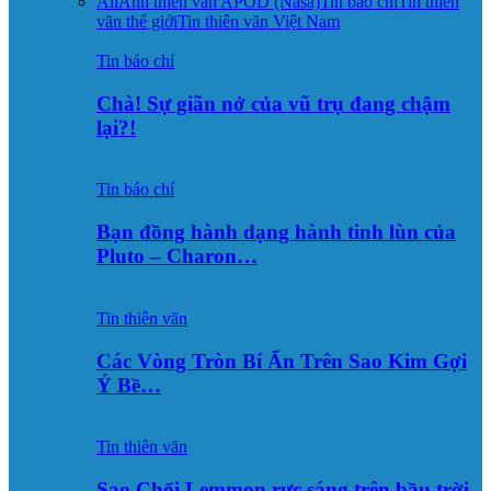
All
Ảnh thiên văn APOD (Nasa)
Tin báo chí
Tin thiên
văn thế giới
Tin thiên văn Việt Nam
Tin báo chí
Chà! Sự giãn nở của vũ trụ đang chậm
lại?!
Tin báo chí
Bạn đồng hành dạng hành tinh lùn của
Pluto – Charon…
Tin thiên văn
Các Vòng Tròn Bí Ẩn Trên Sao Kim Gợi
Ý Bề…
Tin thiên văn
Sao Chổi Lemmon rực sáng trên bầu trời