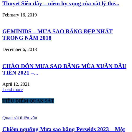
Thuyết Siêu dây – niềm hy vọng của vật lý thế...
February 16, 2019
GEMINIDS – MƯA SAO BĂNG ĐẸP NHẤT
TRONG NĂM 2018
December 6, 2018
CHÀO ĐÓN MƯA SAO BĂNG MÙA XUÂN ĐẦU
TIÊN 2021 –...
April 12, 2021
Load more
TIÊU ĐIỂM QUAN SÁT
Quan sát thiên văn
Chiêm ngưỡng Mưa sao băng Perseids 2023 – Một