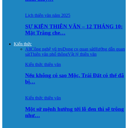
Lịch thiên văn năm 2025
SỰ KIỆN THIÊN VĂN – 12 THÁNG 10:
Mặt Trăng che…
Kiến thức
All
Công nghệ vũ trụ
Dụng cụ quan sát
Hướng dẫn quan
sát
Thiên văn phổ thông
Vật lý thiên văn
Kiến thức thiên văn
Nếu không có sao Mộc, Trái Đất có thể đã
bị…
Kiến thức thiên văn
Một sứ mệnh hướng tới lỗ đen thì sẽ trông
như…