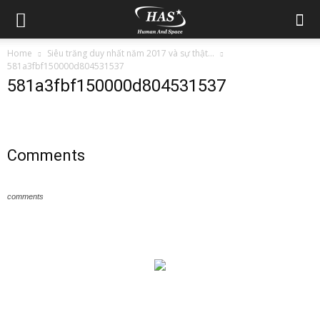
Home
Siêu trăng duy nhất năm 2017 và sự thật…
581a3fbf150000d804531537
581a3fbf150000d804531537
Comments
comments