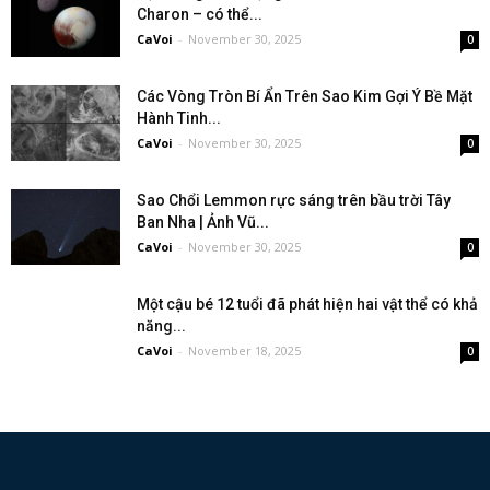
Charon – có thể...
CaVoi
-
November 30, 2025
0
Các Vòng Tròn Bí Ẩn Trên Sao Kim Gợi Ý Bề Mặt
Hành Tinh...
CaVoi
-
November 30, 2025
0
Sao Chổi Lemmon rực sáng trên bầu trời Tây
Ban Nha | Ảnh Vũ...
CaVoi
-
November 30, 2025
0
Một cậu bé 12 tuổi đã phát hiện hai vật thể có khả
năng...
CaVoi
-
November 18, 2025
0