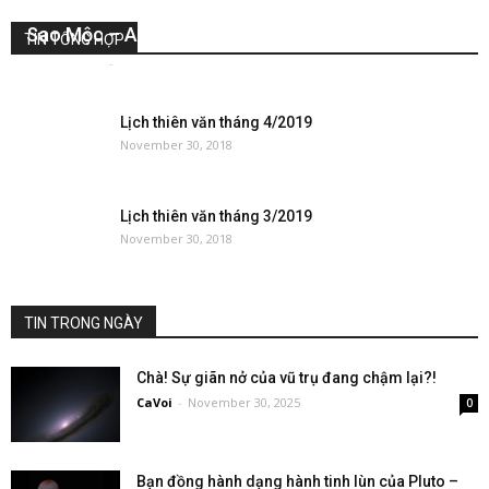
Sao Mộc – Anh cả của hệ mặt trời
TIN TỔNG HỢP
ThanhDung
-
December 20, 2017
0
Lịch thiên văn tháng 4/2019
November 30, 2018
Lịch thiên văn tháng 3/2019
November 30, 2018
TIN TRONG NGÀY
Chà! Sự giãn nở của vũ trụ đang chậm lại?!
CaVoi
-
November 30, 2025
0
Bạn đồng hành dạng hành tinh lùn của Pluto –