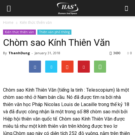
Home
Kiến thức thiên văn
Kiến thức thiên văn
Thiên văn phổ thông
Chòm sao Kính Thiên Văn
By
ThanhDung
-
January 31, 2018
3690
0
Chòm sao Kính Thiên Văn
(tiếng la tinh : Telescopium) là một
chòm sao nhỏ ở Nam bán cầu. Nó đã được tìm ra bởi nhà
thiên văn học Pháp Nicolas Louis de Lacaille trong thế kỷ 18
và đã được công nhận là một trong số 88 chòm sao mới bởi
Hiệp hội thiên văn quốc tế. Chòm sao Kính Thiên Văn được
miêu tả như một kính thiên văn trên không được treo lơ
lửng.Chòm sao này có diện tích 252 độ vuông, nằm trên thiên