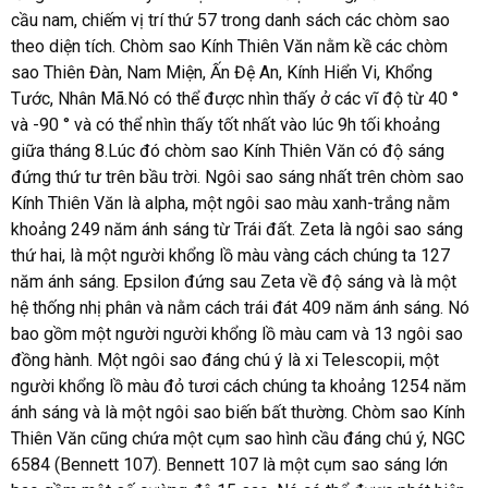
cầu nam, chiếm vị trí thứ 57 trong danh sách các chòm sao
theo diện tích.
Chòm sao Kính Thiên Văn
nằm kề các chòm
sao Thiên Đàn, Nam Miện, Ấn Đệ An,
Kính Hiển Vi, Khổng
Tước, Nhân Mã
.Nó có thể được nhìn thấy ở các vĩ độ từ 40 °
và -90 ° và có thể nhìn thấy tốt nhất vào lúc 9h tối khoảng
giữa tháng 8.Lúc đó chòm sao Kính Thiên Văn có độ sáng
đứng thứ tư trên bầu trời. Ngôi sao sáng nhất trên chòm sao
Kính Thiên Văn là alpha, một ngôi sao màu xanh-trắng nằm
khoảng 249 năm ánh sáng từ Trái đất. Zeta là ngôi sao sáng
thứ hai, là một người khổng lồ màu vàng cách chúng ta 127
năm ánh sáng. Epsilon đứng sau Zeta về độ sáng và là một
hệ thống nhị phân và nằm cách trái đát 409 năm ánh sáng. Nó
bao gồm một người người khổng lồ màu cam và 13 ngôi sao
đồng hành. Một ngôi sao đáng chú ý là xi Telescopii, một
người khổng lồ màu đỏ tươi cách chúng ta khoảng 1254 năm
ánh sáng và là một ngôi sao biến bất thường. Chòm sao Kính
Thiên Văn cũng chứa một cụm sao hình cầu đáng chú ý, NGC
6584 (Bennett 107). Bennett 107 là một cụm sao sáng lớn