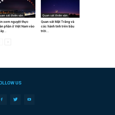
uan sát thiên văn
Quan sát thiên văn
n xem nguyệt thực
Quan sát Mặt Trăng và
àn phần ở Việt Nam vào
các hành tinh trên bầu
ày...
trời...
OLLOW US