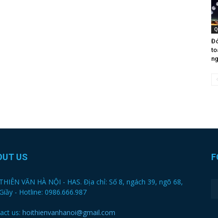
Q
Đó
to
ng
OUT US
F
THIÊN VĂN HÀ NỘI - HAS. Địa chỉ: Số 8, ngách 39, ngõ 68,
Giầy - Hotline: 0986.666.987
act us:
hoithienvanhanoi@gmail.com