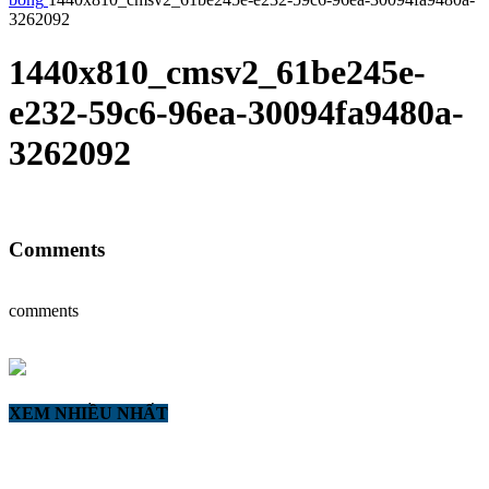
3262092
1440x810_cmsv2_61be245e-
e232-59c6-96ea-30094fa9480a-
3262092
Comments
comments
XEM NHIỀU NHẤT