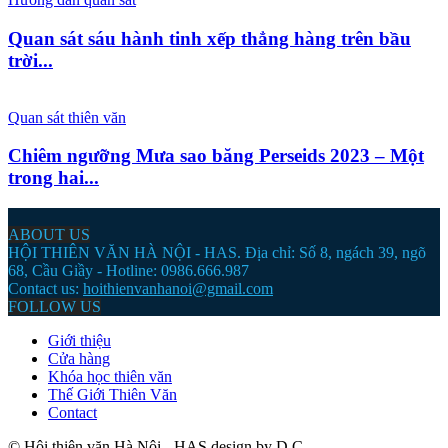
Quan sát sáu hành tinh xếp thẳng hàng trên bầu
trời...
Quan sát thiên văn
Chiêm ngưỡng Mưa sao băng Perseids 2023 – Một
trong hai...
ABOUT US
HỘI THIÊN VĂN HÀ NỘI - HAS. Địa chỉ: Số 8, ngách 39, ngõ
68, Cầu Giầy - Hotline: 0986.666.987
Contact us:
hoithienvanhanoi@gmail.com
FOLLOW US
Giới thiệu
Cửa hàng
Khóa học thiên văn
Thế Giới Thiên Văn
Contact
© Hội thiên văn Hà Nội - HAS design by D.C