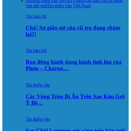
All
Ảnh thiên văn APOD (Nasa)
Tin báo chí
Tin thiên
văn thế giới
Tin thiên văn Việt Nam
Tin báo chí
Chà! Sự giãn nở của vũ trụ đang chậm
lại?!
Tin báo chí
Bạn đồng hành dạng hành tinh lùn của
Pluto – Charon…
Tin thiên văn
Các Vòng Tròn Bí Ẩn Trên Sao Kim Gợi
Ý Bề…
Tin thiên văn
Sao Chổi Lemmon rực sáng trên bầu trời