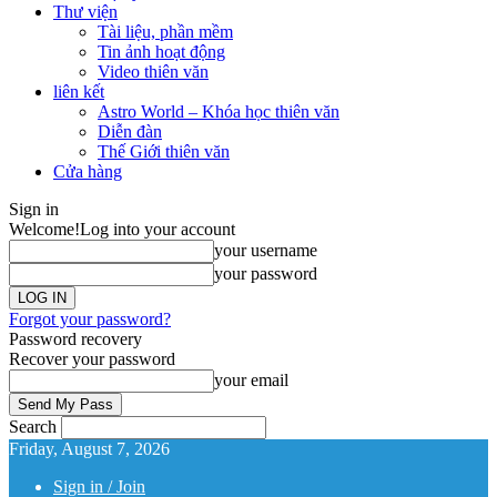
Thư viện
Tài liệu, phần mềm
Tin ảnh hoạt động
Video thiên văn
liên kết
Astro World – Khóa học thiên văn
Diễn đàn
Thế Giới thiên văn
Cửa hàng
Sign in
Welcome!
Log into your account
your username
your password
Forgot your password?
Password recovery
Recover your password
your email
Search
Friday, August 7, 2026
Sign in / Join