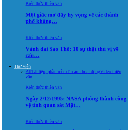
Kiến thức thiên văn
Một giấc mơ đầy hy vọng về các thành
phố khổng…
Kiến thức thiên văn
Vành đai Sao Thổ: 10 sự thật thú vị về
cấu…
Thư viện
All
Tài liệu, phần mềm
Tin ảnh hoạt động
Video thiên
văn
Kiến thức thiên văn
Ngày 2/12/1995: NASA phóng thành công
vệ tinh quan sát Mặt…
Kiến thức thiên văn