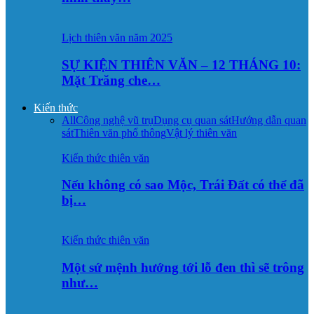
Lịch thiên văn năm 2025
SỰ KIỆN THIÊN VĂN – 12 THÁNG 10:
Mặt Trăng che…
Kiến thức
All
Công nghệ vũ trụ
Dụng cụ quan sát
Hướng dẫn quan
sát
Thiên văn phổ thông
Vật lý thiên văn
Kiến thức thiên văn
Nếu không có sao Mộc, Trái Đất có thể đã
bị…
Kiến thức thiên văn
Một sứ mệnh hướng tới lỗ đen thì sẽ trông
như…