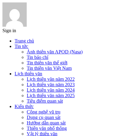
Sign in
Trang chủ
Tin tức
Ảnh thiên văn APOD (Nasa)
Tin báo chí
Tin thiên văn thế giới
Tin thiên văn Việt Nam
Lịch thiên văn
Lịch thiên văn năm 2022
Lịch thiên văn năm 2023
Lịch thiên văn năm 2024
Lịch thiên văn năm 2025
Tiêu điểm quan sát
Kiến thức
Công nghệ vũ trụ
Dụng cụ quan sát
Hướng dẫn quan sát
Thiên văn phổ thông
Vật lý thiên văn