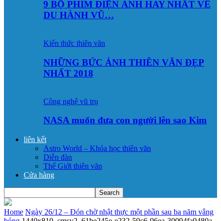
9 BỘ PHIM ĐIỆN ẢNH HAY NHẤT VỀ
DU HÀNH VŨ…
Kiến thức thiên văn
NHỮNG BỨC ẢNH THIÊN VĂN ĐẸP
NHẤT 2018
Công nghệ vũ trụ
NASA muốn đưa con người lên sao Kim
liên kết
Astro World – Khóa học thiên văn
Diễn đàn
Thế Giới thiên văn
Cửa hàng
Home
Ngày 26/12 – Đón chờ nhật thực một phần sau ba năm vắng
bóng
1440x810_cmsv2_61be245e-e232-59c6-96ea-30094fa9480a-