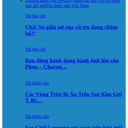
All
Ảnh thiên văn APOD (Nasa)
Tin báo chí
Tin thiên
văn thế giới
Tin thiên văn Việt Nam
Tin báo chí
Chà! Sự giãn nở của vũ trụ đang chậm
lại?!
Tin báo chí
Bạn đồng hành dạng hành tinh lùn của
Pluto – Charon…
Tin thiên văn
Các Vòng Tròn Bí Ẩn Trên Sao Kim Gợi
Ý Bề…
Tin thiên văn
Sao Chổi Lemmon rực sáng trên bầu trời