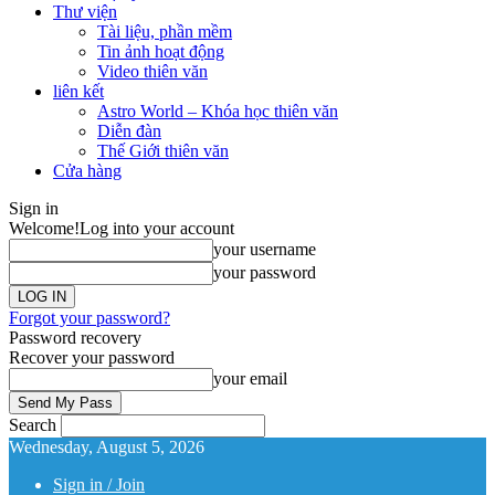
Thư viện
Tài liệu, phần mềm
Tin ảnh hoạt động
Video thiên văn
liên kết
Astro World – Khóa học thiên văn
Diễn đàn
Thế Giới thiên văn
Cửa hàng
Sign in
Welcome!
Log into your account
your username
your password
Forgot your password?
Password recovery
Recover your password
your email
Search
Wednesday, August 5, 2026
Sign in / Join