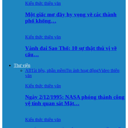
Kiến thức thiên văn
Một giấc mơ đầy hy vọng về các thành
phố khổng…
Kiến thức thiên văn
Vành đai Sao Thổ: 10 sự thật thú vị về
cấu…
Thư viện
All
Tài liệu, phần mềm
Tin ảnh hoạt động
Video thiên
văn
Kiến thức thiên văn
Ngày 2/12/1995: NASA phóng thành công
vệ tinh quan sát Mặt…
Kiến thức thiên văn