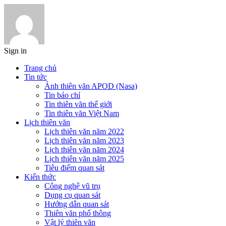
Sign in
Trang chủ
Tin tức
Ảnh thiên văn APOD (Nasa)
Tin báo chí
Tin thiên văn thế giới
Tin thiên văn Việt Nam
Lịch thiên văn
Lịch thiên văn năm 2022
Lịch thiên văn năm 2023
Lịch thiên văn năm 2024
Lịch thiên văn năm 2025
Tiêu điểm quan sát
Kiến thức
Công nghệ vũ trụ
Dụng cụ quan sát
Hướng dẫn quan sát
Thiên văn phổ thông
Vật lý thiên văn