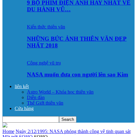
9 BỘ PHIM ĐIỆN ẢNH HAY NHẤT VỀ
DU HÀNH VŨ…
Kiến thức thiên văn
NHỮNG BỨC ẢNH THIÊN VĂN ĐẸP
NHẤT 2018
Công nghệ vũ trụ
NASA muốn đưa con người lên sao Kim
liên kết
Astro World – Khóa học thiên văn
Diễn đàn
Thế Giới thiên văn
Cửa hàng
Home
Ngày 2/12/1995: NASA phóng thành công vệ tinh quan sát
Mặt trời SOHO
SOHO