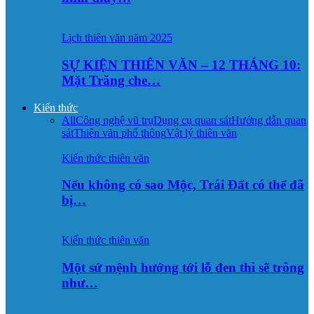
Lịch thiên văn năm 2025
SỰ KIỆN THIÊN VĂN – 12 THÁNG 10:
Mặt Trăng che…
Kiến thức
All
Công nghệ vũ trụ
Dụng cụ quan sát
Hướng dẫn quan
sát
Thiên văn phổ thông
Vật lý thiên văn
Kiến thức thiên văn
Nếu không có sao Mộc, Trái Đất có thể đã
bị…
Kiến thức thiên văn
Một sứ mệnh hướng tới lỗ đen thì sẽ trông
như…