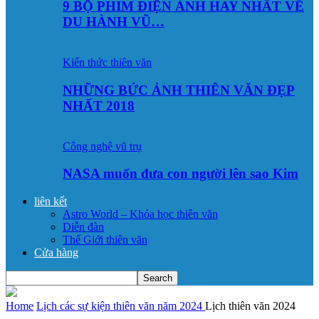
9 BỘ PHIM ĐIỆN ẢNH HAY NHẤT VỀ
DU HÀNH VŨ…
Kiến thức thiên văn
NHỮNG BỨC ẢNH THIÊN VĂN ĐẸP
NHẤT 2018
Công nghệ vũ trụ
NASA muốn đưa con người lên sao Kim
liên kết
Astro World – Khóa học thiên văn
Diễn đàn
Thế Giới thiên văn
Cửa hàng
Home
Lịch các sự kiện thiên văn năm 2024
Lịch thiên văn 2024