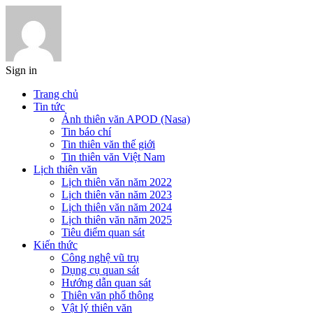
Sign in
Trang chủ
Tin tức
Ảnh thiên văn APOD (Nasa)
Tin báo chí
Tin thiên văn thế giới
Tin thiên văn Việt Nam
Lịch thiên văn
Lịch thiên văn năm 2022
Lịch thiên văn năm 2023
Lịch thiên văn năm 2024
Lịch thiên văn năm 2025
Tiêu điểm quan sát
Kiến thức
Công nghệ vũ trụ
Dụng cụ quan sát
Hướng dẫn quan sát
Thiên văn phổ thông
Vật lý thiên văn