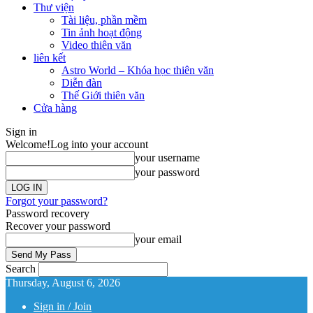
Thư viện
Tài liệu, phần mềm
Tin ảnh hoạt động
Video thiên văn
liên kết
Astro World – Khóa học thiên văn
Diễn đàn
Thế Giới thiên văn
Cửa hàng
Sign in
Welcome!
Log into your account
your username
your password
Forgot your password?
Password recovery
Recover your password
your email
Search
Thursday, August 6, 2026
Sign in / Join