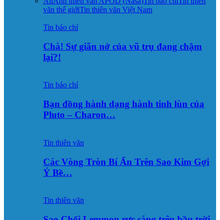
All
Ảnh thiên văn APOD (Nasa)
Tin báo chí
Tin thiên
văn thế giới
Tin thiên văn Việt Nam
Tin báo chí
Chà! Sự giãn nở của vũ trụ đang chậm
lại?!
Tin báo chí
Bạn đồng hành dạng hành tinh lùn của
Pluto – Charon…
Tin thiên văn
Các Vòng Tròn Bí Ẩn Trên Sao Kim Gợi
Ý Bề…
Tin thiên văn
Sao Chổi Lemmon rực sáng trên bầu trời