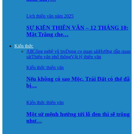
Lịch thiên văn năm 2025
SỰ KIỆN THIÊN VĂN – 12 THÁNG 10:
Mặt Trăng che…
Kiến thức
All
Công nghệ vũ trụ
Dụng cụ quan sát
Hướng dẫn quan
sát
Thiên văn phổ thông
Vật lý thiên văn
Kiến thức thiên văn
Nếu không có sao Mộc, Trái Đất có thể đã
bị…
Kiến thức thiên văn
Một sứ mệnh hướng tới lỗ đen thì sẽ trông
như…