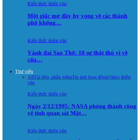
Kiến thức thiên văn
Một giấc mơ đầy hy vọng về các thành
phố khổng…
Kiến thức thiên văn
Vành đai Sao Thổ: 10 sự thật thú vị về
cấu…
Thư viện
All
Tài liệu, phần mềm
Tin ảnh hoạt động
Video thiên
văn
Kiến thức thiên văn
Ngày 2/12/1995: NASA phóng thành công
vệ tinh quan sát Mặt…
Kiến thức thiên văn