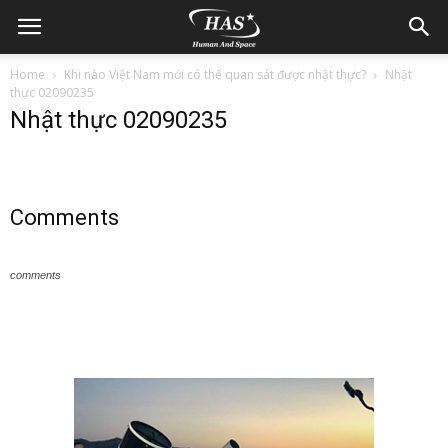
Home
Khi nào Việt Nam mới có thể quan sát được nhật thực?
Nhật
thực 02090235
Nhật thực 02090235
Comments
comments