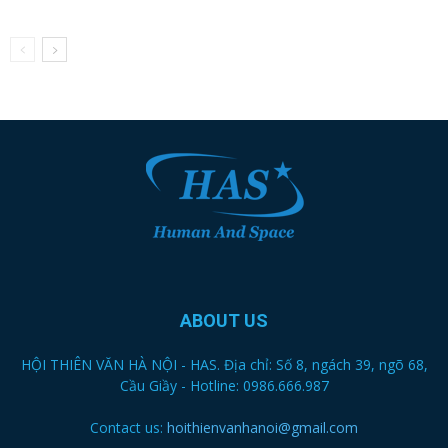
ABOUT US
HỘI THIÊN VĂN HÀ NỘI - HAS. Địa chỉ: Số 8, ngách 39, ngõ 68,
Cầu Giầy - Hotline: 0986.666.987
Contact us:
hoithienvanhanoi@gmail.com