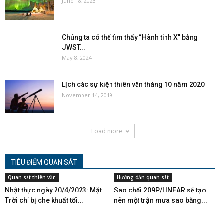
June 18, 2023
Chúng ta có thể tìm thấy “Hành tinh X” bằng
JWST...
May 8, 2024
Lịch các sự kiện thiên văn tháng 10 năm 2020
November 14, 2019
Load more
TIÊU ĐIỂM QUAN SÁT
Quan sát thiên văn
Hướng dẫn quan sát
Nhật thực ngày 20/4/2023: Mặt
Sao chổi 209P/LINEAR sẽ tạo
Trời chỉ bị che khuất tối...
nên một trận mưa sao băng...