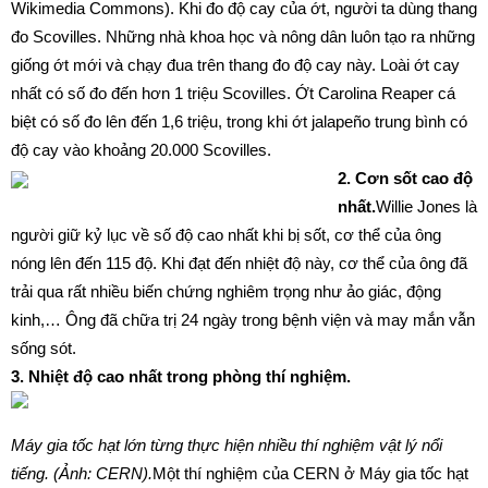
Wikimedia Commons). Khi đo độ cay của ớt, người ta dùng thang
đo Scovilles. Những nhà khoa học và nông dân luôn tạo ra những
giống ớt mới và chạy đua trên thang đo độ cay này. Loài ớt cay
nhất có số đo đến hơn 1 triệu Scovilles. Ớt Carolina Reaper cá
biệt có số đo lên đến 1,6 triệu, trong khi ớt jalapeño trung bình có
độ cay vào khoảng 20.000 Scovilles.
2.
Cơn sốt cao đ
ộ
nhất
.
Willie Jones là
người giữ kỷ lục về số độ cao nhất khi bị sốt, cơ thể của ông
nóng lên đến 115 độ. Khi đạt đến nhiệt độ này, cơ thể của ông đã
trải qua rất nhiều biến chứng nghiêm trọng như ảo giác, động
kinh,… Ông đã chữa trị 24 ngày trong bệnh viện và may mắn vẫn
sống sót.
3. Nhiệt độ cao nhất trong phòng thí nghiệm.
Máy gia tốc hạt lớn từng thực hiện nhiều thí nghiệm vật lý nổi
tiếng. (Ảnh: CERN).
Một thí nghiệm của CERN ở
Máy gia tốc hạt