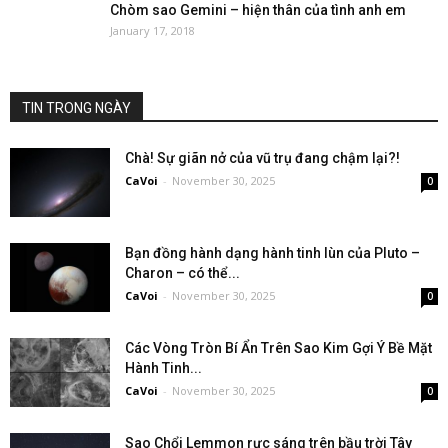
Chòm sao Gemini – hiện thân của tình anh em
January 17, 2018
TIN TRONG NGÀY
Chà! Sự giãn nở của vũ trụ đang chậm lại?!
CaVoi
-
November 30, 2025
0
Bạn đồng hành dạng hành tinh lùn của Pluto –
Charon – có thể...
CaVoi
-
November 30, 2025
0
Các Vòng Tròn Bí Ẩn Trên Sao Kim Gợi Ý Bề Mặt
Hành Tinh...
CaVoi
-
November 30, 2025
0
Sao Chổi Lemmon rực sáng trên bầu trời Tây