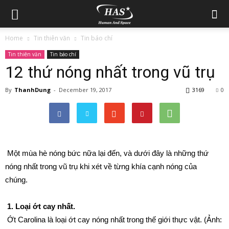
Home
Tin thiên văn
Tin báo chí
Tin thiên văn
Tin báo chí
12 thứ nóng nhất trong vũ trụ
By
ThanhDung
-
December 19, 2017
3169
0
Một mùa hè nóng bức nữa lại đến, và dưới đây là những thứ
nóng nhất trong vũ trụ khi xét về từng khía cạnh nóng của
chúng.
1. Loại ớt cay nhất.
Ớt Carolina
là loại ớt cay nóng nhất trong thế giới thực vật. (Ảnh: