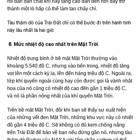
rồi dần dần chất khí này tăng cao dẫn đến nơi đây trở
thành một lò hấp có thể làm tan chảy chì.
Tàu thăm dò của Trái Đất chỉ có thể bước đi trên hành tinh
này lâu nhất là hai giờ.
8. Mức nhiệt độ cao nhất trên Mặt Trời.
Nhiệt độ trung bình ở bề mặt Mặt Trời thường vào
khoảng 5.540 độ C, nhưng vào bên trong, nhiệt độ tăng
vọt lên một cách kỳ lạ, lên đến hàng triệu độ C. Ngoài ra,
lớp khí quyển ngoài cùng hay còn được gọi là vành nhật
hoa của nó cũng có nhiệt độ cao đến gần 1 triệu độ C,
và nó là phần nóng nhất của khí quyển Mặt Trời.
Trên bề mặt Mặt Trời, đôi khi bạn sẽ thấy sự xuất hiện
của những vết đen Mặt Trời, những khu vực này có nhiệt
độ gần 4 triệu độ C. Sẽ không có đủ kem chống nắng
trên Trái Đất để bảo vệ bạn nếu đứng gần nó, nhưng tàu
thăm dò Parker của NASA với tấm chắn carbon có thể