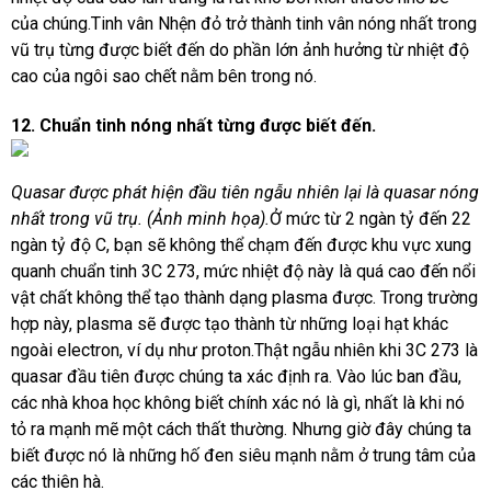
của chúng.
Tinh vân Nhện đỏ
trở thành
tinh vân nóng nhất trong
vũ trụ
từng được biết đến do phần lớn ảnh hưởng từ nhiệt độ
cao của ngôi sao chết nằm bên trong nó.
12. Chuẩn tinh nóng nhất từng được biết đến.
Quasar được phát hiện đầu tiên ngẫu nhiên lại là quasar nóng
nhất trong vũ trụ. (Ảnh minh họa).
Ở mức từ 2 ngàn tỷ đến 22
ngàn tỷ độ C, bạn sẽ không thể chạm đến được khu vực xung
quanh chuẩn tinh 3C 273, mức nhiệt độ này là quá cao đến nổi
vật chất không thể tạo thành dạng plasma được. Trong trường
hợp này, plasma sẽ được tạo thành từ những loại hạt khác
ngoài electron, ví dụ như proton.Thật ngẫu nhiên khi 3C 273 là
quasar đầu tiên được chúng ta xác định ra. Vào lúc ban đầu,
các nhà khoa học không biết chính xác nó là gì, nhất là khi nó
tỏ ra mạnh mẽ một cách thất thường. Nhưng giờ đây chúng ta
biết được nó là những hố đen siêu mạnh nằm ở trung tâm của
các thiên hà.