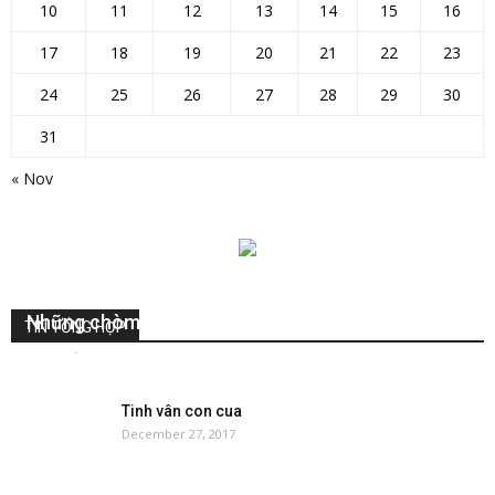
10
11
12
13
14
15
16
17
18
19
20
21
22
23
24
25
26
27
28
29
30
31
« Nov
Những chòm sao mang … nước lên bầu trời
TIN TỔNG HỢP
VuHuy
-
October 20, 2018
0
Tinh vân con cua
December 27, 2017