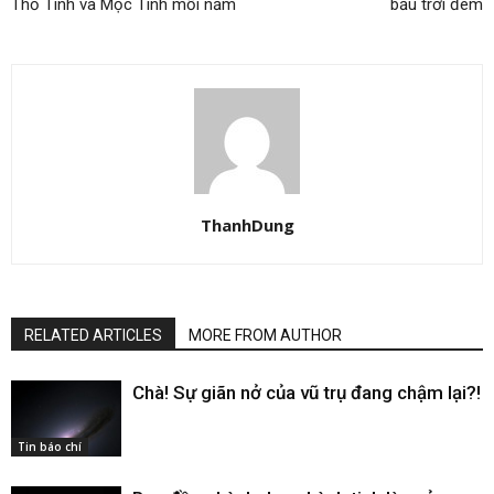
Thổ Tinh và Mộc Tinh mỗi năm
bầu trời đêm
ThanhDung
RELATED ARTICLES
MORE FROM AUTHOR
Chà! Sự giãn nở của vũ trụ đang chậm lại?!
Tin báo chí