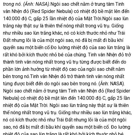
trong nó. (Ảnh: NASA).
Ngôi sao chết
nằm ở trung tâm Tinh
vân Nhện đỏ (Red Spider Nebula) có nhiệt độ bề mặt lên đến
140.000 độ C, gấp 25 lần nhiệt độ của Mặt Trời.Ngôi sao lùn
trắng này thật sự là thiên thể nóng nhất trong vũ trụ. Giống
như nhiều sao lùn trắng khác, nó có kích thước nhỏ như Trái
Đất nhưng lõi là của một ngôi sao, nó đã bị mất đi bầu khí
quyển sau một biến cố.Đo lường nhiệt độ của sao lùn trắng là
rất khó bởi kích thước nhỏ bé của chúng. Tinh vân Nhện đỏ trở
thành tinh vân nóng nhất trong vũ trụ từng được biết đến do
phần lớn ảnh hưởng từ nhiệt độ cao của ngôi sao chết nằm
bên trong nó.Tinh vân Nhện đỏ trở thành tinh vân nóng nhất
từng được biết đến do ngôi sao bên trong nó. (Ảnh: NASA).
Ngôi sao chết nằm ở trung tâm Tinh vân Nhện đỏ (Red Spider
Nebula) có nhiệt độ bề mặt lên đến 140.000 độ C, gấp 25 lần
nhiệt độ của
Mặt Trời
. Ngôi sao lùn trắng này thật sự là thiên
thể nóng nhất trong vũ trụ. Giống như nhiều sao lùn trắng khác,
nó có kích thước nhỏ như Trái Đất nhưng lõi là của một ngôi
sao, nó đã bị mất đi bầu khí quyển sau một biến cố. Đo lường
nhiệt độ của sao lùn trắng là rất khó bởi kích thước nhỏ bé