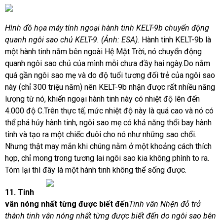
Hình đồ họa máy tính ngoại hành tinh KELT-9b chuyển động
quanh ngôi sao chủ KELT-9. (Ảnh: ESA).
Hành tinh KELT-9b là
một hành tinh nằm bên ngoài Hệ Mặt Trời, nó chuyển động
quanh ngôi sao chủ của mình mỗi chưa đầy hai ngày.Do nằm
quá gần ngôi sao mẹ và do độ tuổi tương đối trẻ của ngôi sao
này (chỉ 300 triệu năm) nên KELT-9b nhận được rất nhiều năng
lượng từ nó, khiến ngoại hành tinh này có nhiệt độ lên đến
4.000 độ C.Trên thực tế, mức nhiệt độ này là quá cao và nó có
thể phá hủy hành tinh, ngôi sao mẹ có khả năng thổi bay hành
tinh và tạo ra một chiếc đuôi cho nó như những sao chổi.
Nhưng thật may mắn khi chúng nằm ở một khoảng cách thích
hợp, chỉ mong trong tương lai ngôi sao kia không phình to ra.
Tóm lại thì đây là một hành tinh không thể sống được.
11.
Tinh
vân nóng nhất
từng được biết đến
Tinh vân Nhện đỏ trở
thành tinh vân nóng nhất từng được biết đến do ngôi sao bên