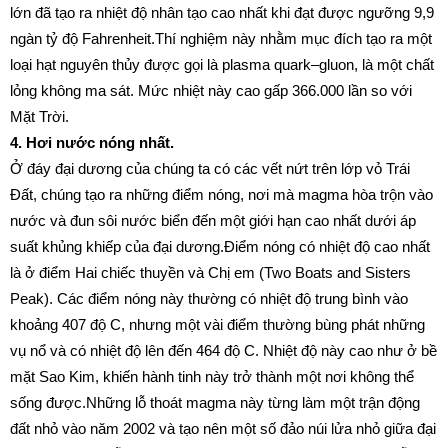
l
ớn đã tạo ra nhiệt độ nhân tạo cao nhất khi đạt được ngưỡng 9,9
ngàn tỷ độ Fahrenheit.
Thí nghiệm này nhằm mục đích tạo ra một
loại hạt nguyên thủy được gọi là plasma quark–gluon, là một chất
lỏng không ma sát. Mức nhiệt này cao gấp 366.000 lần so với
Mặt Trời.
4. Hơi nước nóng nhất.
Ở đáy đại dương của chúng ta có các vết nứt trên lớp vỏ Trái
Đất, chúng tạo ra những điểm nóng, nơi mà magma hòa trộn vào
nước và đun sôi nước biển đến một giới hạn cao nhất dưới áp
suất khủng khiếp của đại dương.
Điểm nóng có nhiệt độ cao nhất
là ở điểm Hai chiếc thuyền và Chị em (Two Boats and Sisters
Peak). Các điểm nóng này thường có nhiệt độ trung bình vào
khoảng 407 độ C, nhưng một vài điểm thường bùng phát những
vụ nổ và có nhiệt độ lên đến 464 độ C. Nhiệt độ này cao như ở bề
mặt Sao Kim, khiến hành tinh này trở thành một nơi không thể
sống được.
Những lỗ thoát magma này từng làm một trận động
đất nhỏ vào năm 2002 và tạo nên một số đảo núi lửa nhỏ giữa đại