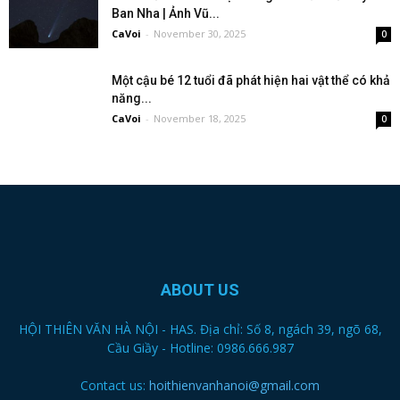
Ban Nha | Ảnh Vũ...
CaVoi
-
November 30, 2025
0
Một cậu bé 12 tuổi đã phát hiện hai vật thể có khả
năng...
CaVoi
-
November 18, 2025
0
ABOUT US
HỘI THIÊN VĂN HÀ NỘI - HAS. Địa chỉ: Số 8, ngách 39, ngõ 68,
Cầu Giầy - Hotline: 0986.666.987
Contact us:
hoithienvanhanoi@gmail.com