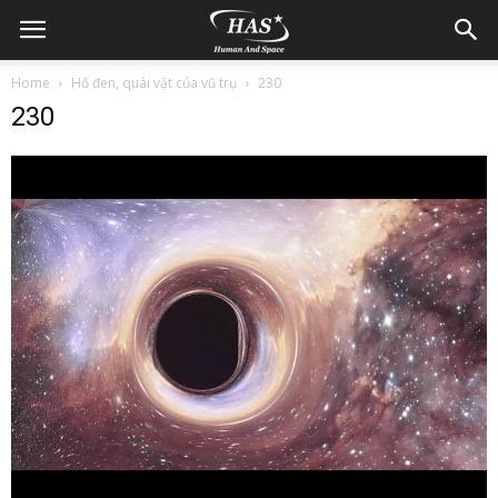
Home
Hố đen, quái vật của vũ trụ
230
230