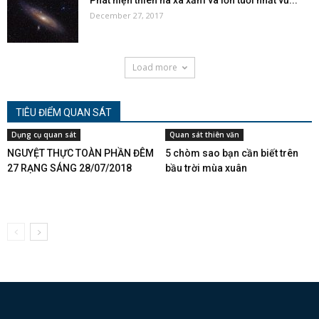
Phát hiện thiên hà xa xăm và lớn tuổi nhất vũ...
December 27, 2017
Load more
TIÊU ĐIỂM QUAN SÁT
Dụng cụ quan sát
Quan sát thiên văn
NGUYỆT THỰC TOÀN PHẦN ĐÊM
5 chòm sao bạn cần biết trên
27 RẠNG SÁNG 28/07/2018
bầu trời mùa xuân