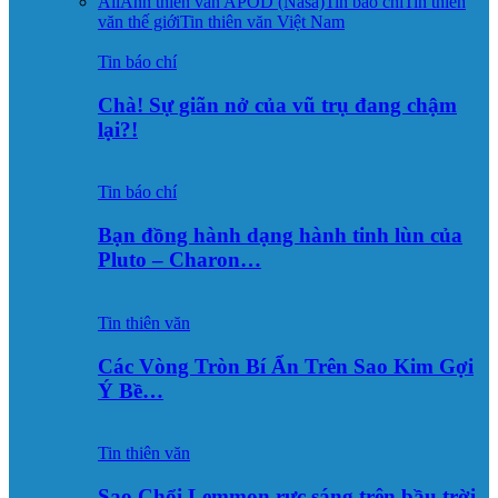
All
Ảnh thiên văn APOD (Nasa)
Tin báo chí
Tin thiên
văn thế giới
Tin thiên văn Việt Nam
Tin báo chí
Chà! Sự giãn nở của vũ trụ đang chậm
lại?!
Tin báo chí
Bạn đồng hành dạng hành tinh lùn của
Pluto – Charon…
Tin thiên văn
Các Vòng Tròn Bí Ẩn Trên Sao Kim Gợi
Ý Bề…
Tin thiên văn
Sao Chổi Lemmon rực sáng trên bầu trời