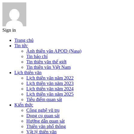
Sign in
Trang chủ
Tin tức
Ảnh thiên văn APOD (Nasa)
Tin báo chí
Tin thiên văn thế giới
Tin thiên văn Việt Nam
Lịch thiên văn
Lịch thiên văn năm 2022
Lịch thiên văn năm 2023
Lịch thiên văn năm 2024
Lịch thiên văn năm 2025
Tiêu điểm quan sát
Kiến thức
Công nghệ vũ trụ
Dụng cụ quan sát
Hướng dẫn quan sát
Thiên văn phổ thông
Vật lý thiên văn