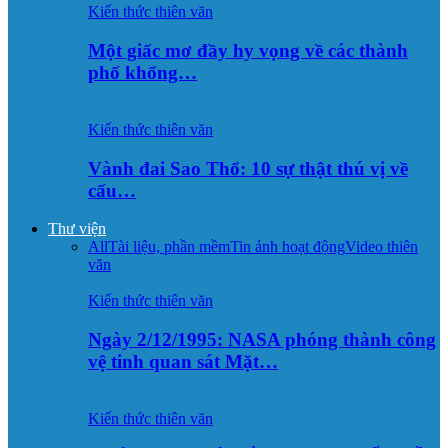
Kiến thức thiên văn
Một giấc mơ đầy hy vọng về các thành
phố khổng…
Kiến thức thiên văn
Vành đai Sao Thổ: 10 sự thật thú vị về
cấu…
Thư viện
All
Tài liệu, phần mềm
Tin ảnh hoạt động
Video thiên
văn
Kiến thức thiên văn
Ngày 2/12/1995: NASA phóng thành công
vệ tinh quan sát Mặt…
Kiến thức thiên văn