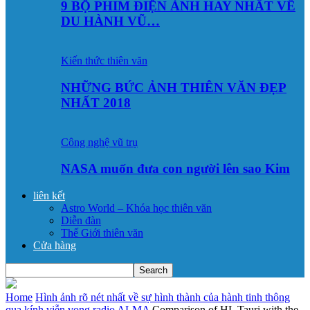
9 BỘ PHIM ĐIỆN ẢNH HAY NHẤT VỀ
DU HÀNH VŨ…
Kiến thức thiên văn
NHỮNG BỨC ẢNH THIÊN VĂN ĐẸP
NHẤT 2018
Công nghệ vũ trụ
NASA muốn đưa con người lên sao Kim
liên kết
Astro World – Khóa học thiên văn
Diễn đàn
Thế Giới thiên văn
Cửa hàng
Home
Hình ảnh rõ nét nhất về sự hình thành của hành tinh thông
qua kính viễn vọng radio ALMA
Comparison of HL Tauri with the