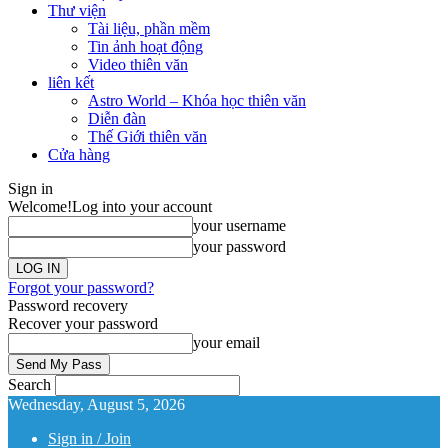
Thư viện
Tài liệu, phần mềm
Tin ảnh hoạt động
Video thiên văn
liên kết
Astro World – Khóa học thiên văn
Diễn đàn
Thế Giới thiên văn
Cửa hàng
Sign in
Welcome!
Log into your account
your username
your password
Forgot your password?
Password recovery
Recover your password
your email
Search
Wednesday, August 5, 2026
Sign in / Join