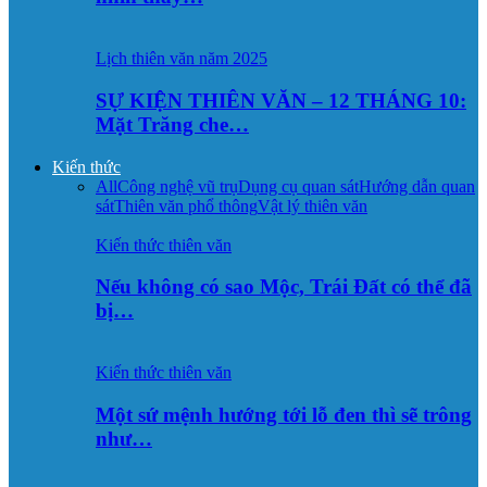
Lịch thiên văn năm 2025
SỰ KIỆN THIÊN VĂN – 12 THÁNG 10:
Mặt Trăng che…
Kiến thức
All
Công nghệ vũ trụ
Dụng cụ quan sát
Hướng dẫn quan
sát
Thiên văn phổ thông
Vật lý thiên văn
Kiến thức thiên văn
Nếu không có sao Mộc, Trái Đất có thể đã
bị…
Kiến thức thiên văn
Một sứ mệnh hướng tới lỗ đen thì sẽ trông
như…