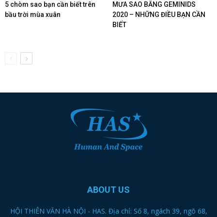
5 chòm sao bạn cần biết trên
MƯA SAO BĂNG GEMINIDS
bầu trời mùa xuân
2020 – NHỮNG ĐIỀU BẠN CẦN
BIẾT
ABOUT US
HỘI THIÊN VĂN HÀ NỘI - HAS. Địa chỉ: Số 8, ngách 39, ngõ 68,