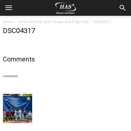
Home
Hình ảnh lễ Kỷ niệm 10 năm thành lập HAS
DSC04317
DSC04317
Comments
comments