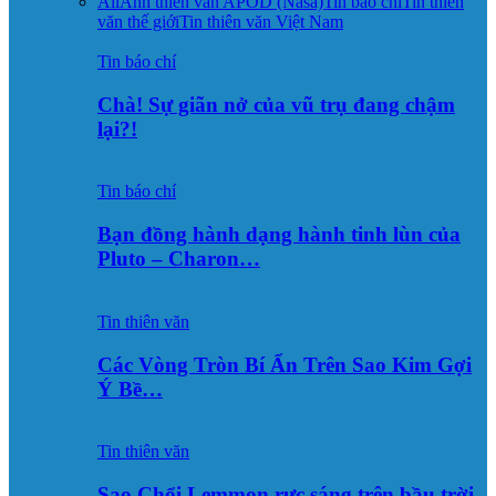
All
Ảnh thiên văn APOD (Nasa)
Tin báo chí
Tin thiên
văn thế giới
Tin thiên văn Việt Nam
Tin báo chí
Chà! Sự giãn nở của vũ trụ đang chậm
lại?!
Tin báo chí
Bạn đồng hành dạng hành tinh lùn của
Pluto – Charon…
Tin thiên văn
Các Vòng Tròn Bí Ẩn Trên Sao Kim Gợi
Ý Bề…
Tin thiên văn
Sao Chổi Lemmon rực sáng trên bầu trời