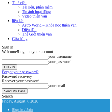
Thư viện
Tài liệu, phần mềm
Tin ảnh hoạt động
Video thiên văn
liên kết
Astro World – Khóa học thiên văn
Diễn đàn
Thế Giới thiên văn
Cửa hàng
Sign in
Welcome!
Log into your account
your username
your password
Forgot your password?
Password recovery
Recover your password
your email
Search
Friday, August 7, 2026
Sign in / Join