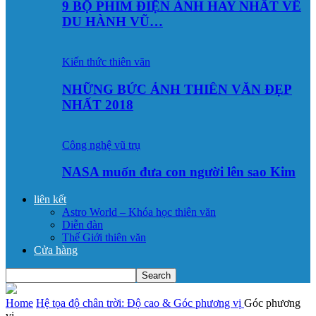
9 BỘ PHIM ĐIỆN ẢNH HAY NHẤT VỀ
DU HÀNH VŨ…
Kiến thức thiên văn
NHỮNG BỨC ẢNH THIÊN VĂN ĐẸP
NHẤT 2018
Công nghệ vũ trụ
NASA muốn đưa con người lên sao Kim
liên kết
Astro World – Khóa học thiên văn
Diễn đàn
Thế Giới thiên văn
Cửa hàng
Home
Hệ tọa độ chân trời: Độ cao & Góc phương vị
Góc phương
vị