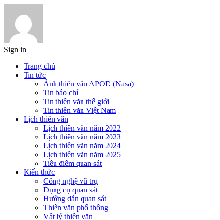
Sign in
Trang chủ
Tin tức
Ảnh thiên văn APOD (Nasa)
Tin báo chí
Tin thiên văn thế giới
Tin thiên văn Việt Nam
Lịch thiên văn
Lịch thiên văn năm 2022
Lịch thiên văn năm 2023
Lịch thiên văn năm 2024
Lịch thiên văn năm 2025
Tiêu điểm quan sát
Kiến thức
Công nghệ vũ trụ
Dụng cụ quan sát
Hướng dẫn quan sát
Thiên văn phổ thông
Vật lý thiên văn