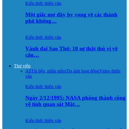
Kiến thức thiên văn
Một giấc mơ đầy hy vọng về các thành
phố khổng…
Kiến thức thiên văn
Vành đai Sao Thổ: 10 sự thật thú vị về
cấu…
Thư viện
All
Tài liệu, phần mềm
Tin ảnh hoạt động
Video thiên
văn
Kiến thức thiên văn
Ngày 2/12/1995: NASA phóng thành công
vệ tinh quan sát Mặt…
Kiến thức thiên văn