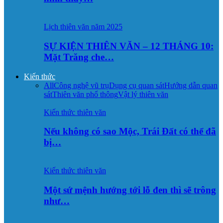
Lịch thiên văn năm 2025
SỰ KIỆN THIÊN VĂN – 12 THÁNG 10:
Mặt Trăng che…
Kiến thức
All
Công nghệ vũ trụ
Dụng cụ quan sát
Hướng dẫn quan
sát
Thiên văn phổ thông
Vật lý thiên văn
Kiến thức thiên văn
Nếu không có sao Mộc, Trái Đất có thể đã
bị…
Kiến thức thiên văn
Một sứ mệnh hướng tới lỗ đen thì sẽ trông
như…