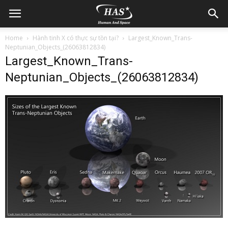
Home
Hành tinh X có thực sự tồn tại?
Largest_Known_Trans-
Neptunian_Objects_(26063812834)
Largest_Known_Trans-
Neptunian_Objects_(26063812834)