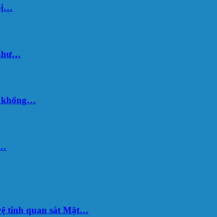
bị…
 như…
hố khổng…
u…
ệ tinh quan sát Mặt…