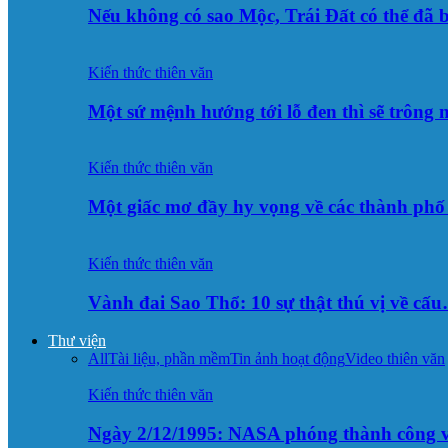
Nếu không có sao Mộc, Trái Đất có thể đã 
Kiến thức thiên văn
Một sứ mệnh hướng tới lỗ đen thì sẽ trông
Kiến thức thiên văn
Một giấc mơ đầy hy vọng về các thành p
Kiến thức thiên văn
Vành đai Sao Thổ: 10 sự thật thú vị về cấ
Thư viện
All
Tài liệu, phần mềm
Tin ảnh hoạt động
Video thiên văn
Kiến thức thiên văn
Ngày 2/12/1995: NASA phóng thành công v