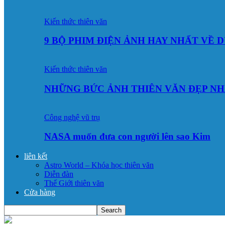
Kiến thức thiên văn
9 BỘ PHIM ĐIỆN ẢNH HAY NHẤT VỀ 
Kiến thức thiên văn
NHỮNG BỨC ẢNH THIÊN VĂN ĐẸP NH
Công nghệ vũ trụ
NASA muốn đưa con người lên sao Kim
liên kết
Astro World – Khóa học thiên văn
Diễn đàn
Thế Giới thiên văn
Cửa hàng