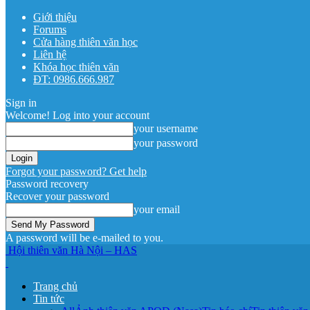
Giới thiệu
Forums
Cửa hàng thiên văn học
Liên hệ
Khóa học thiên văn
ĐT: 0986.666.987
Sign in
Welcome! Log into your account
your username
your password
Forgot your password? Get help
Password recovery
Recover your password
your email
A password will be e-mailed to you.
Hội thiên văn Hà Nội – HAS
Trang chủ
Tin tức