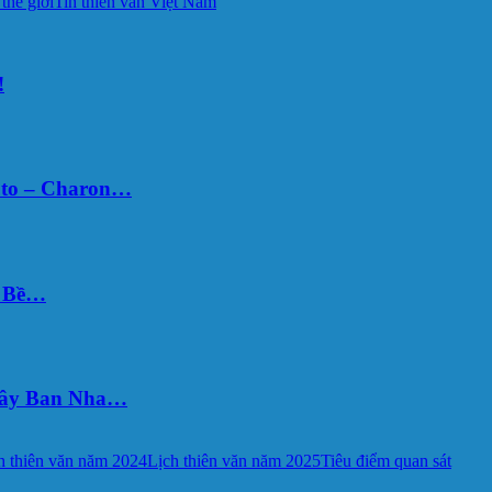
 thế giới
Tin thiên văn Việt Nam
!
uto – Charon…
Ý Bề…
 Tây Ban Nha…
h thiên văn năm 2024
Lịch thiên văn năm 2025
Tiêu điểm quan sát