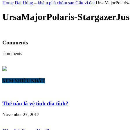
Home
Đại Hùng – khám phá chòm sao Gấu vĩ đại
UrsaMajorPolaris
UrsaMajorPolaris-StargazerJu
Comments
comments
XEM NHIỀU NHẤT
Thế nào là vệ tinh địa tĩnh?
November 27, 2017