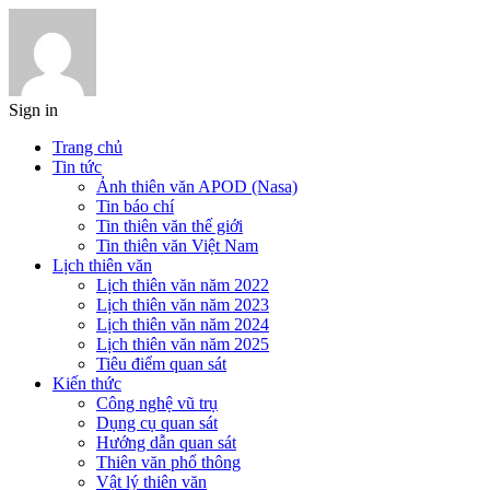
Sign in
Trang chủ
Tin tức
Ảnh thiên văn APOD (Nasa)
Tin báo chí
Tin thiên văn thế giới
Tin thiên văn Việt Nam
Lịch thiên văn
Lịch thiên văn năm 2022
Lịch thiên văn năm 2023
Lịch thiên văn năm 2024
Lịch thiên văn năm 2025
Tiêu điểm quan sát
Kiến thức
Công nghệ vũ trụ
Dụng cụ quan sát
Hướng dẫn quan sát
Thiên văn phổ thông
Vật lý thiên văn