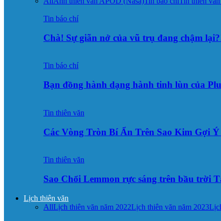
All
Ảnh thiên văn APOD (Nasa)
Tin báo chí
Tin thiên văn
Tin báo chí
Chà! Sự giãn nở của vũ trụ đang chậm lại?
Tin báo chí
Bạn đồng hành dạng hành tinh lùn của Pl
Tin thiên văn
Các Vòng Tròn Bí Ẩn Trên Sao Kim Gợi 
Tin thiên văn
Sao Chổi Lemmon rực sáng trên bầu trời
Lịch thiên văn
All
Lịch thiên văn năm 2022
Lịch thiên văn năm 2023
Lịc