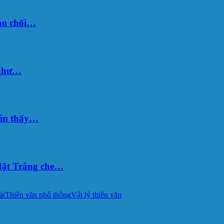
sao chổi…
 như…
hìn thấy…
ặt Trăng che…
át
Thiên văn phổ thông
Vật lý thiên văn