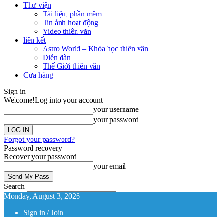
Thư viện
Tài liệu, phần mềm
Tin ảnh hoạt động
Video thiên văn
liên kết
Astro World – Khóa học thiên văn
Diễn đàn
Thế Giới thiên văn
Cửa hàng
Sign in
Welcome!
Log into your account
your username
your password
Forgot your password?
Password recovery
Recover your password
your email
Search
Monday, August 3, 2026
Sign in / Join