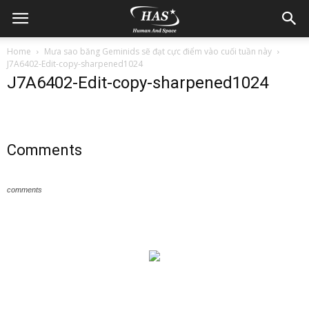
Home
Mưa sao băng Geminids sẽ đạt cực điểm vào cuối tuần này
J7A6402-Edit-copy-sharpened1024
J7A6402-Edit-copy-sharpened1024
Comments
comments