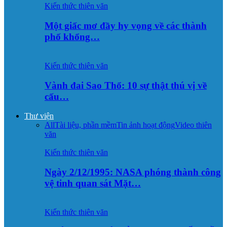
Kiến thức thiên văn
Một giấc mơ đầy hy vọng về các thành
phố khổng…
Kiến thức thiên văn
Vành đai Sao Thổ: 10 sự thật thú vị về
cấu…
Thư viện
All
Tài liệu, phần mềm
Tin ảnh hoạt động
Video thiên
văn
Kiến thức thiên văn
Ngày 2/12/1995: NASA phóng thành công
vệ tinh quan sát Mặt…
Kiến thức thiên văn