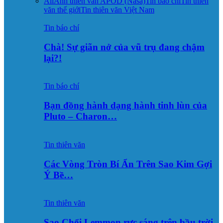
All
Ảnh thiên văn APOD (Nasa)
Tin báo chí
Tin thiên
văn thế giới
Tin thiên văn Việt Nam
Tin báo chí
Chà! Sự giãn nở của vũ trụ đang chậm
lại?!
Tin báo chí
Bạn đồng hành dạng hành tinh lùn của
Pluto – Charon…
Tin thiên văn
Các Vòng Tròn Bí Ẩn Trên Sao Kim Gợi
Ý Bề…
Tin thiên văn
Sao Chổi Lemmon rực sáng trên bầu trời