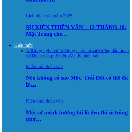
Lịch thiên văn năm 2025
SỰ KIỆN THIÊN VĂN – 12 THÁNG 10:
Mặt Trăng che…
Kiến thức
All
Công nghệ vũ trụ
Dụng cụ quan sát
Hướng dẫn quan
sát
Thiên văn phổ thông
Vật lý thiên văn
Kiến thức thiên văn
Nếu không có sao Mộc, Trái Đất có thể đã
bị…
Kiến thức thiên văn
Một sứ mệnh hướng tới lỗ đen thì sẽ trông
như…