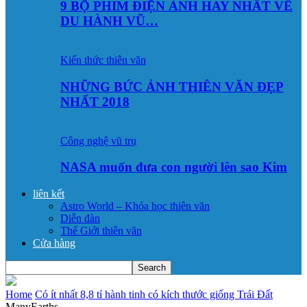
9 BỘ PHIM ĐIỆN ẢNH HAY NHẤT VỀ
DU HÀNH VŨ…
Kiến thức thiên văn
NHỮNG BỨC ẢNH THIÊN VĂN ĐẸP
NHẤT 2018
Công nghệ vũ trụ
NASA muốn đưa con người lên sao Kim
liên kết
Astro World – Khóa học thiên văn
Diễn đàn
Thế Giới thiên văn
Cửa hàng
Home
Có ít nhất 8,8 tỉ hành tinh có kích thước giống Trái Đất
ManyEarths