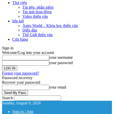
Thư viện
Tài liệu, phần mềm
Tin ảnh hoạt động
Video thiên văn
liên kết
Astro World – Khóa học thiên văn
Diễn đàn
Thế Giới thiên văn
Cửa hàng
Sign in
Welcome!
Log into your account
your username
your password
Forgot your password?
Password recovery
Recover your password
your email
Search
Sunday, August 9, 2026
Sign in / Join