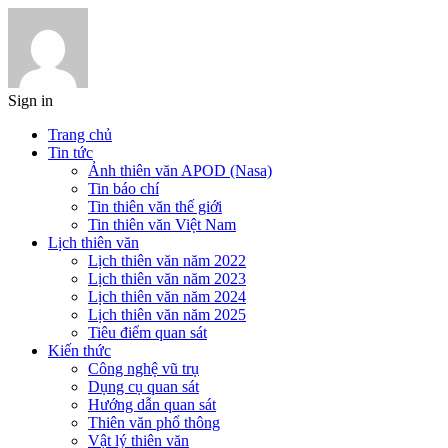
Sign in
Trang chủ
Tin tức
Ảnh thiên văn APOD (Nasa)
Tin báo chí
Tin thiên văn thế giới
Tin thiên văn Việt Nam
Lịch thiên văn
Lịch thiên văn năm 2022
Lịch thiên văn năm 2023
Lịch thiên văn năm 2024
Lịch thiên văn năm 2025
Tiêu điểm quan sát
Kiến thức
Công nghệ vũ trụ
Dụng cụ quan sát
Hướng dẫn quan sát
Thiên văn phổ thông
Vật lý thiên văn