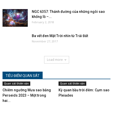
NGC 6357: Thánh đường của những ngôi sao
khổng lồ –...
February 2, 2018
Ba vết đen Mặt Trời nhìn từ Trái Đất
November 27, 2017
Load more
TIÊU ĐIỂM QUAN SÁT
Quan sát thiên văn
Quan sát thiên văn
Chiêm ngưỡng Mưa sao băng
Kỳ quan bầu trời đêm: Cụm sao
Perseids 2023 – Một trong
Pleiades
hai...