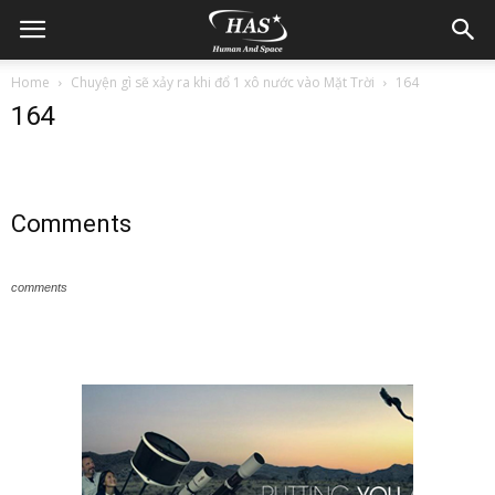
Home
Chuyện gì sẽ xảy ra khi đổ 1 xô nước vào Mặt Trời
164
164
Comments
comments