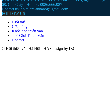
HỘI THIÊN VĂN HÀ NỘI - HAS. Địa chỉ: Số 8, ngách 39, ngõ
68, Cầu Giầy - Hotline: 0986.666.987
Contact us:
hoithienvanhanoi@gmail.com
FOLLOW US
Giới thiệu
Cửa hàng
Khóa học thiên văn
Thế Giới Thiên Văn
Contact
© Hội thiên văn Hà Nội - HAS design by D.C