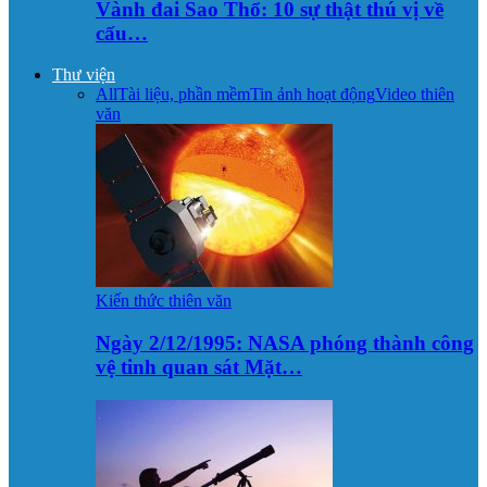
Vành đai Sao Thổ: 10 sự thật thú vị về
cấu…
Thư viện
All
Tài liệu, phần mềm
Tin ảnh hoạt động
Video thiên
văn
Kiến thức thiên văn
Ngày 2/12/1995: NASA phóng thành công
vệ tinh quan sát Mặt…