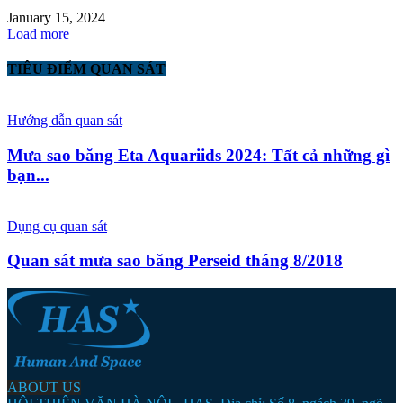
January 15, 2024
Load more
TIÊU ĐIỂM QUAN SÁT
Hướng dẫn quan sát
Mưa sao băng Eta Aquariids 2024: Tất cả những gì
bạn...
Dụng cụ quan sát
Quan sát mưa sao băng Perseid tháng 8/2018
ABOUT US