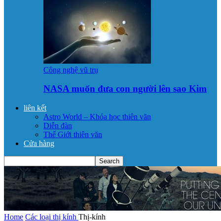
Công nghệ vũ trụ
NASA muốn đưa con người lên sao Kim
liên kết
Astro World – Khóa học thiên văn
Diễn đàn
Thế Giới thiên văn
Cửa hàng
Home
Các loại thị kính
Thị-kính