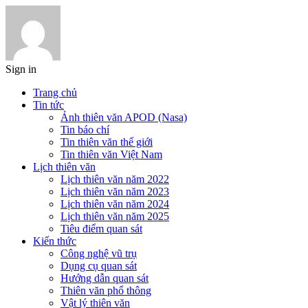
Sign in
Trang chủ
Tin tức
Ảnh thiên văn APOD (Nasa)
Tin báo chí
Tin thiên văn thế giới
Tin thiên văn Việt Nam
Lịch thiên văn
Lịch thiên văn năm 2022
Lịch thiên văn năm 2023
Lịch thiên văn năm 2024
Lịch thiên văn năm 2025
Tiêu điểm quan sát
Kiến thức
Công nghệ vũ trụ
Dụng cụ quan sát
Hướng dẫn quan sát
Thiên văn phổ thông
Vật lý thiên văn