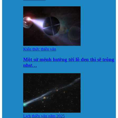
Kiến thức thiên văn
Một sứ mệnh hướng tới lỗ đen thì sẽ trông
như…
Lịch thiên văn năm 2025