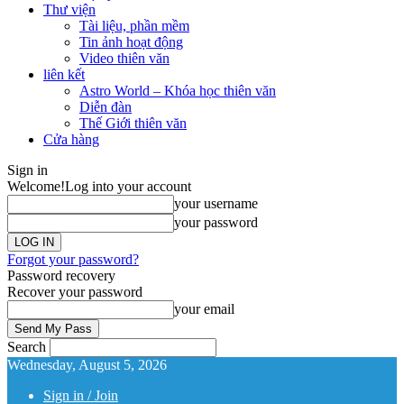
Thư viện
Tài liệu, phần mềm
Tin ảnh hoạt động
Video thiên văn
liên kết
Astro World – Khóa học thiên văn
Diễn đàn
Thế Giới thiên văn
Cửa hàng
Sign in
Welcome!
Log into your account
your username
your password
Forgot your password?
Password recovery
Recover your password
your email
Search
Wednesday, August 5, 2026
Sign in / Join