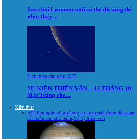
Sao chổi Lemmon mới có thể đủ sáng để
nhìn thấy…
Lịch thiên văn năm 2025
SỰ KIỆN THIÊN VĂN – 12 THÁNG 10:
Mặt Trăng che…
Kiến thức
All
Công nghệ vũ trụ
Dụng cụ quan sát
Hướng dẫn quan
sát
Thiên văn phổ thông
Vật lý thiên văn