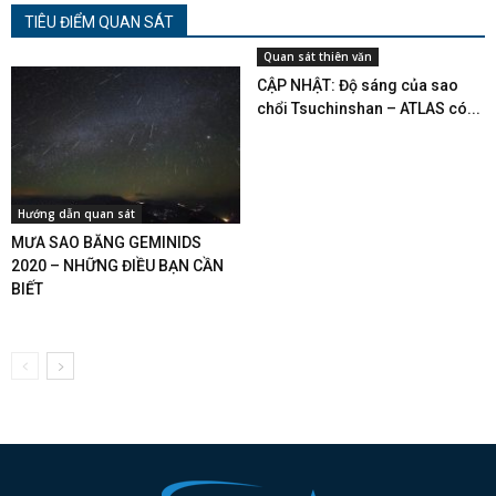
TIÊU ĐIỂM QUAN SÁT
Quan sát thiên văn
CẬP NHẬT: Độ sáng của sao
chổi Tsuchinshan – ATLAS có...
Hướng dẫn quan sát
MƯA SAO BĂNG GEMINIDS
2020 – NHỮNG ĐIỀU BẠN CẦN
BIẾT