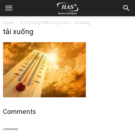
Home
12 thứ nóng nhất trong vũ trụ
tải xuống
tải xuống
Comments
comments