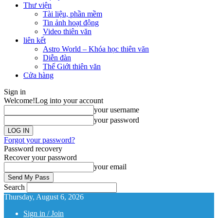
Thư viện
Tài liệu, phần mềm
Tin ảnh hoạt động
Video thiên văn
liên kết
Astro World – Khóa học thiên văn
Diễn đàn
Thế Giới thiên văn
Cửa hàng
Sign in
Welcome!
Log into your account
your username
your password
Forgot your password?
Password recovery
Recover your password
your email
Search
Thursday, August 6, 2026
Sign in / Join