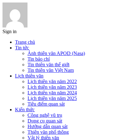
Sign in
Trang chủ
Tin tức
Ảnh thiên văn APOD (Nasa)
Tin báo chí
Tin thiên văn thế giới
Tin thiên văn Việt Nam
Lịch thiên văn
Lịch thiên văn năm 2022
Lịch thiên văn năm 2023
Lịch thiên văn năm 2024
Lịch thiên văn năm 2025
Tiêu điểm quan sát
Kiến thức
Công nghệ vũ trụ
Dụng cụ quan sát
Hướng dẫn quan sát
Thiên văn phổ thông
Vật lý thiên văn