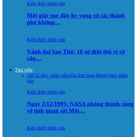
Kiến thức thiên văn
Một giấc mơ đầy hy vọng về các thành
phố khổng…
Kiến thức thiên văn
Vành đai Sao Thổ: 10 sự thật thú vị về
cấu…
Thư viện
All
Tài liệu, phần mềm
Tin ảnh hoạt động
Video thiên
văn
Kiến thức thiên văn
Ngày 2/12/1995: NASA phóng thành công
vệ tinh quan sát Mặt…
Kiến thức thiên văn