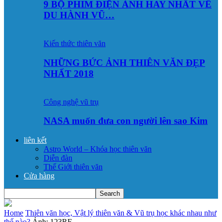
9 BỘ PHIM ĐIỆN ẢNH HAY NHẤT VỀ
DU HÀNH VŨ…
Kiến thức thiên văn
NHỮNG BỨC ẢNH THIÊN VĂN ĐẸP
NHẤT 2018
Công nghệ vũ trụ
NASA muốn đưa con người lên sao Kim
liên kết
Astro World – Khóa học thiên văn
Diễn đàn
Thế Giới thiên văn
Cửa hàng
Home
Thiên văn học, Vật lý thiên văn & Vũ trụ học khác nhau như
thế nào?
Ảnh: 123RF