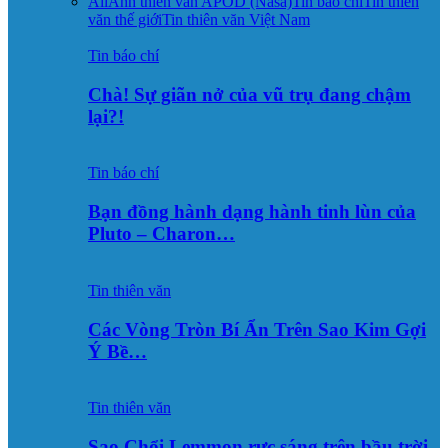
All
Ảnh thiên văn APOD (Nasa)
Tin báo chí
Tin thiên
văn thế giới
Tin thiên văn Việt Nam
Tin báo chí
Chà! Sự giãn nở của vũ trụ đang chậm
lại?!
Tin báo chí
Bạn đồng hành dạng hành tinh lùn của
Pluto – Charon…
Tin thiên văn
Các Vòng Tròn Bí Ẩn Trên Sao Kim Gợi
Ý Bề…
Tin thiên văn
Sao Chổi Lemmon rực sáng trên bầu trời