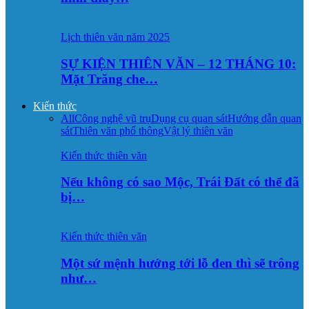
Lịch thiên văn năm 2025
SỰ KIỆN THIÊN VĂN – 12 THÁNG 10:
Mặt Trăng che…
Kiến thức
All
Công nghệ vũ trụ
Dụng cụ quan sát
Hướng dẫn quan
sát
Thiên văn phổ thông
Vật lý thiên văn
Kiến thức thiên văn
Nếu không có sao Mộc, Trái Đất có thể đã
bị…
Kiến thức thiên văn
Một sứ mệnh hướng tới lỗ đen thì sẽ trông
như…