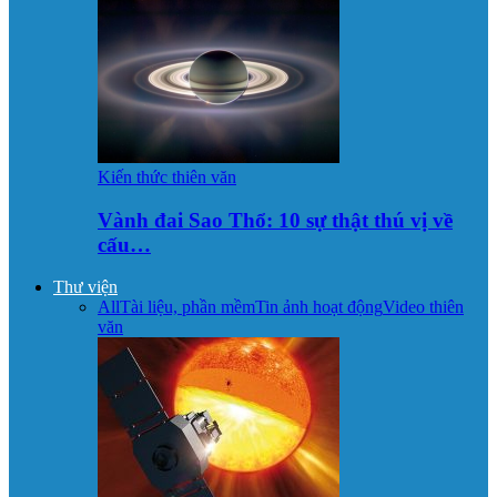
Kiến thức thiên văn
Vành đai Sao Thổ: 10 sự thật thú vị về
cấu…
Thư viện
All
Tài liệu, phần mềm
Tin ảnh hoạt động
Video thiên
văn