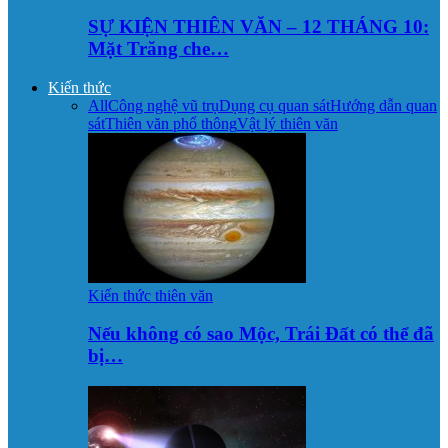
SỰ KIỆN THIÊN VĂN – 12 THÁNG 10:
Mặt Trăng che…
Kiến thức
All
Công nghệ vũ trụ
Dụng cụ quan sát
Hướng dẫn quan
sát
Thiên văn phổ thông
Vật lý thiên văn
Kiến thức thiên văn
Nếu không có sao Mộc, Trái Đất có thể đã
bị…