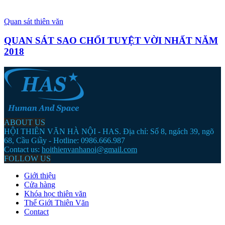
Quan sát thiên văn
QUAN SÁT SAO CHỔI TUYỆT VỜI NHẤT NĂM
2018
ABOUT US
HỘI THIÊN VĂN HÀ NỘI - HAS. Địa chỉ: Số 8, ngách 39, ngõ
68, Cầu Giầy - Hotline: 0986.666.987
Contact us:
hoithienvanhanoi@gmail.com
FOLLOW US
Giới thiệu
Cửa hàng
Khóa học thiên văn
Thế Giới Thiên Văn
Contact