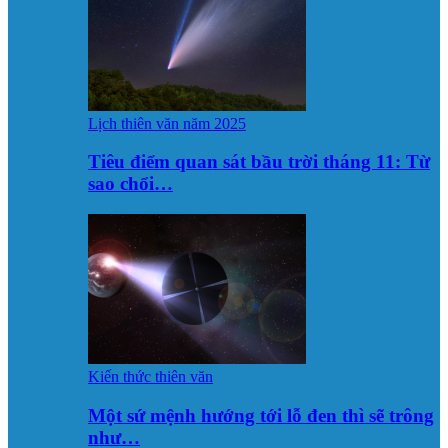
Lịch thiên văn năm 2025
Tiêu điểm quan sát bầu trời tháng 11: Từ
sao chổi…
Kiến thức thiên văn
Một sứ mệnh hướng tới lỗ đen thì sẽ trông
như…