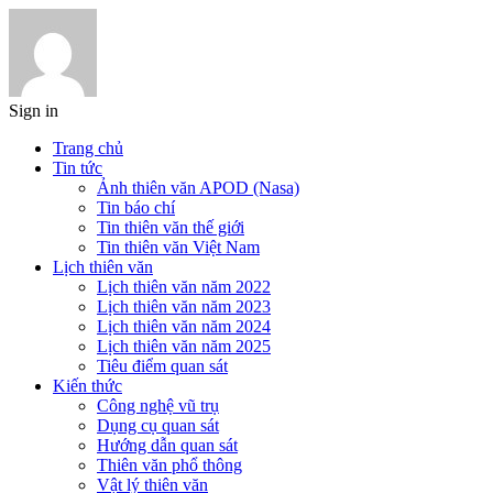
Sign in
Trang chủ
Tin tức
Ảnh thiên văn APOD (Nasa)
Tin báo chí
Tin thiên văn thế giới
Tin thiên văn Việt Nam
Lịch thiên văn
Lịch thiên văn năm 2022
Lịch thiên văn năm 2023
Lịch thiên văn năm 2024
Lịch thiên văn năm 2025
Tiêu điểm quan sát
Kiến thức
Công nghệ vũ trụ
Dụng cụ quan sát
Hướng dẫn quan sát
Thiên văn phổ thông
Vật lý thiên văn