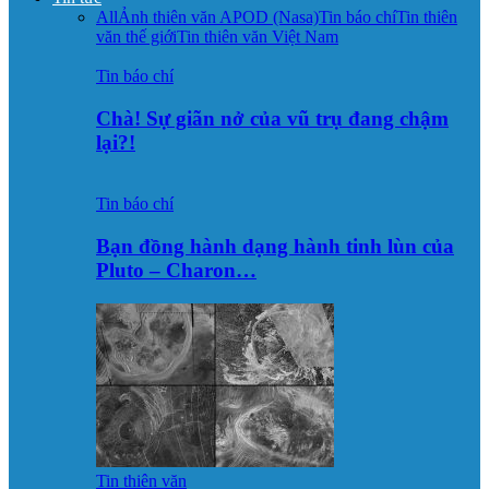
All
Ảnh thiên văn APOD (Nasa)
Tin báo chí
Tin thiên
văn thế giới
Tin thiên văn Việt Nam
Tin báo chí
Chà! Sự giãn nở của vũ trụ đang chậm
lại?!
Tin báo chí
Bạn đồng hành dạng hành tinh lùn của
Pluto – Charon…
Tin thiên văn