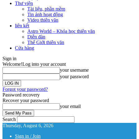
Thư viện
Tài liệu, phần mềm
Tin ảnh hoạt động
Video thiên văn
liên kết
Astro World – Khóa học thiên văn
Diễn đàn
Thế Giới thiên văn
Cửa hàng
Sign in
Welcome!
Log into your account
your username
your password
Forgot your password?
Password recovery
Recover your password
your email
Search
Thursday, August 6, 2026
Sign in / Join