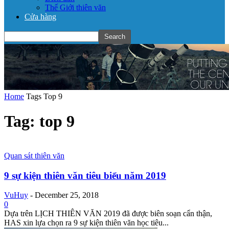
Thế Giới thiên văn
Cửa hàng
Home
Tags
Top 9
Tag: top 9
Quan sát thiên văn
9 sự kiện thiên văn tiêu biểu năm 2019
VuHuy
-
December 25, 2018
0
Dựa trên LỊCH THIÊN VĂN 2019 đã được biên soạn cẩn thận,
HAS xin lựa chọn ra 9 sự kiện thiên văn học tiêu...