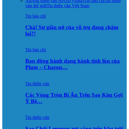
All
Ảnh thiên văn APOD (Nasa)
Tin báo chí
Tin thiên
văn thế giới
Tin thiên văn Việt Nam
Tin báo chí
Chà! Sự giãn nở của vũ trụ đang chậm
lại?!
Tin báo chí
Bạn đồng hành dạng hành tinh lùn của
Pluto – Charon…
Tin thiên văn
Các Vòng Tròn Bí Ẩn Trên Sao Kim Gợi
Ý Bề…
Tin thiên văn
Sao Chổi Lemmon rực sáng trên bầu trời