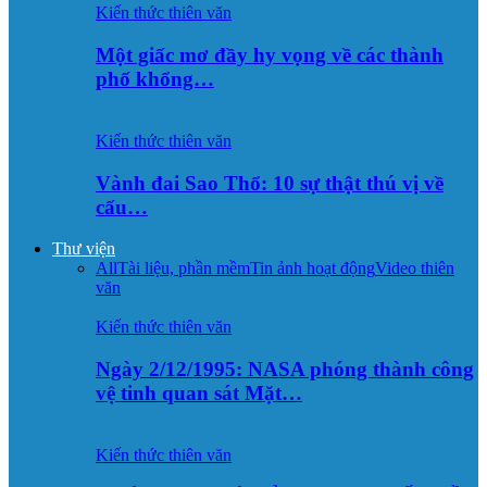
Kiến thức thiên văn
Một giấc mơ đầy hy vọng về các thành
phố khổng…
Kiến thức thiên văn
Vành đai Sao Thổ: 10 sự thật thú vị về
cấu…
Thư viện
All
Tài liệu, phần mềm
Tin ảnh hoạt động
Video thiên
văn
Kiến thức thiên văn
Ngày 2/12/1995: NASA phóng thành công
vệ tinh quan sát Mặt…
Kiến thức thiên văn