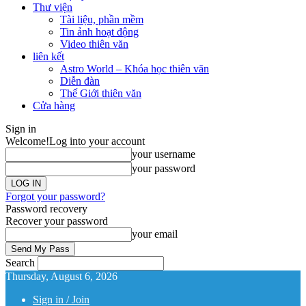
Thư viện
Tài liệu, phần mềm
Tin ảnh hoạt động
Video thiên văn
liên kết
Astro World – Khóa học thiên văn
Diễn đàn
Thế Giới thiên văn
Cửa hàng
Sign in
Welcome!
Log into your account
your username
your password
Forgot your password?
Password recovery
Recover your password
your email
Search
Thursday, August 6, 2026
Sign in / Join