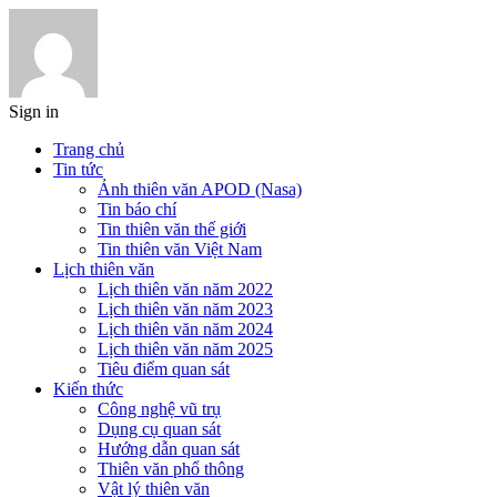
Sign in
Trang chủ
Tin tức
Ảnh thiên văn APOD (Nasa)
Tin báo chí
Tin thiên văn thế giới
Tin thiên văn Việt Nam
Lịch thiên văn
Lịch thiên văn năm 2022
Lịch thiên văn năm 2023
Lịch thiên văn năm 2024
Lịch thiên văn năm 2025
Tiêu điểm quan sát
Kiến thức
Công nghệ vũ trụ
Dụng cụ quan sát
Hướng dẫn quan sát
Thiên văn phổ thông
Vật lý thiên văn