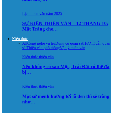
Lịch thiên văn năm 2025
SỰ KIỆN THIÊN VĂN – 12 THÁNG 10:
Mặt Trăng che…
Kiến thức
All
Công nghệ vũ trụ
Dụng cụ quan sát
Hướng dẫn quan
sát
Thiên văn phổ thông
Vật lý thiên văn
Kiến thức thiên văn
Nếu không có sao Mộc, Trái Đất có thể đã
bị…
Kiến thức thiên văn
Một sứ mệnh hướng tới lỗ đen thì sẽ trông
như…