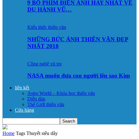
9 BỘ PHIM ĐIỆN ẢNH HAY NHẤT VỀ
DU HÀNH VŨ…
Kiến thức thiên văn
NHỮNG BỨC ẢNH THIÊN VĂN ĐẸP
NHẤT 2018
Công nghệ vũ trụ
NASA muốn đưa con người lên sao Kim
liên kết
Astro World – Khóa học thiên văn
Diễn đàn
Thế Giới thiên văn
Cửa hàng
Home
Tags
Thuyết siêu dây