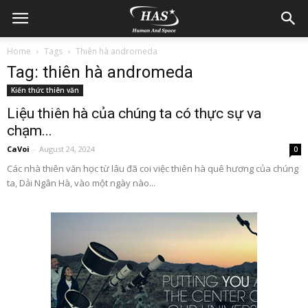
Home
Tags
Thiên hà andromeda
Tag: thiên hà andromeda
Kiến thức thiên văn
Liệu thiên hà của chúng ta có thực sự va
chạm...
CaVoi
-
August 24, 2024
0
Các nhà thiên văn học từ lâu đã coi việc thiên hà quê hương của chúng
ta, Dải Ngân Hà, vào một ngày nào...