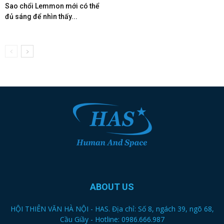
Sao chổi Lemmon mới có thể
đủ sáng để nhìn thấy...
ABOUT US
HỘI THIÊN VĂN HÀ NỘI - HAS. Địa chỉ: Số 8, ngách 39, ngõ 68,
Cầu Giầy - Hotline: 0986.666.987