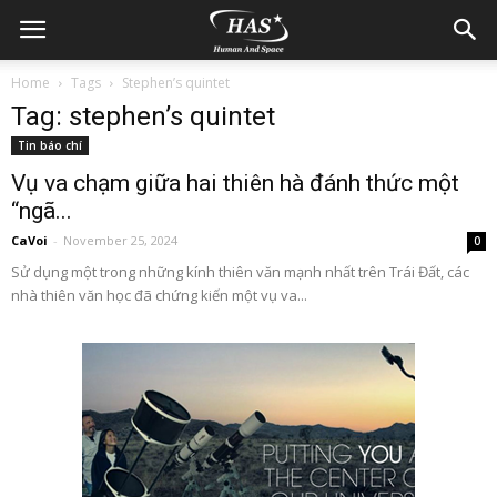
Home
Tags
Stephen’s quintet
Tag: stephen’s quintet
Tin báo chí
Vụ va chạm giữa hai thiên hà đánh thức một
“ngã...
CaVoi
-
November 25, 2024
0
Sử dụng một trong những kính thiên văn mạnh nhất trên Trái Đất, các
nhà thiên văn học đã chứng kiến một vụ va...