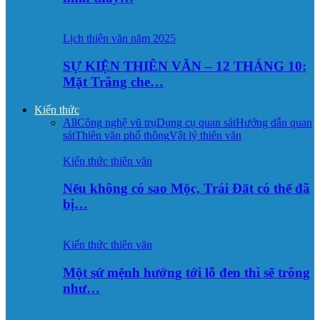
Lịch thiên văn năm 2025
SỰ KIỆN THIÊN VĂN – 12 THÁNG 10:
Mặt Trăng che…
Kiến thức
All
Công nghệ vũ trụ
Dụng cụ quan sát
Hướng dẫn quan
sát
Thiên văn phổ thông
Vật lý thiên văn
Kiến thức thiên văn
Nếu không có sao Mộc, Trái Đất có thể đã
bị…
Kiến thức thiên văn
Một sứ mệnh hướng tới lỗ đen thì sẽ trông
như…