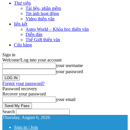
Thư viện
Tài liệu, phần mềm
Tin ảnh hoạt động
Video thiên văn
liên kết
Astro World – Khóa học thiên văn
Diễn đàn
Thế Giới thiên văn
Cửa hàng
Sign in
Welcome!
Log into your account
your username
your password
Forgot your password?
Password recovery
Recover your password
your email
Search
Thursday, August 6, 2026
Sign in / Join