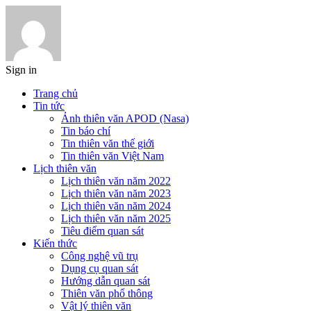
Sign in
Trang chủ
Tin tức
Ảnh thiên văn APOD (Nasa)
Tin báo chí
Tin thiên văn thế giới
Tin thiên văn Việt Nam
Lịch thiên văn
Lịch thiên văn năm 2022
Lịch thiên văn năm 2023
Lịch thiên văn năm 2024
Lịch thiên văn năm 2025
Tiêu điểm quan sát
Kiến thức
Công nghệ vũ trụ
Dụng cụ quan sát
Hướng dẫn quan sát
Thiên văn phổ thông
Vật lý thiên văn