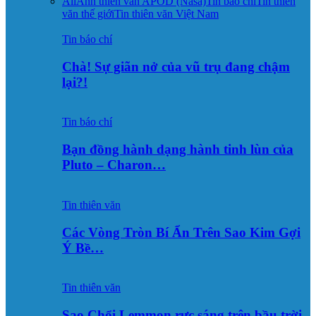
All
Ảnh thiên văn APOD (Nasa)
Tin báo chí
Tin thiên
văn thế giới
Tin thiên văn Việt Nam
Tin báo chí
Chà! Sự giãn nở của vũ trụ đang chậm
lại?!
Tin báo chí
Bạn đồng hành dạng hành tinh lùn của
Pluto – Charon…
Tin thiên văn
Các Vòng Tròn Bí Ẩn Trên Sao Kim Gợi
Ý Bề…
Tin thiên văn
Sao Chổi Lemmon rực sáng trên bầu trời