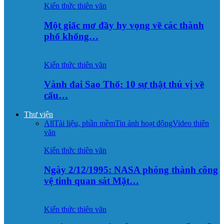
Kiến thức thiên văn
Một giấc mơ đầy hy vọng về các thành
phố khổng…
Kiến thức thiên văn
Vành đai Sao Thổ: 10 sự thật thú vị về
cấu…
Thư viện
All
Tài liệu, phần mềm
Tin ảnh hoạt động
Video thiên
văn
Kiến thức thiên văn
Ngày 2/12/1995: NASA phóng thành công
vệ tinh quan sát Mặt…
Kiến thức thiên văn