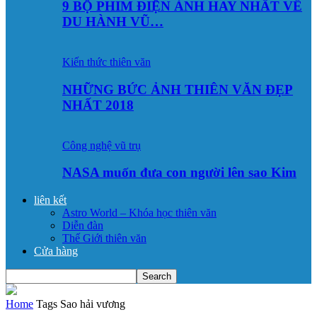
9 BỘ PHIM ĐIỆN ẢNH HAY NHẤT VỀ
DU HÀNH VŨ…
Kiến thức thiên văn
NHỮNG BỨC ẢNH THIÊN VĂN ĐẸP
NHẤT 2018
Công nghệ vũ trụ
NASA muốn đưa con người lên sao Kim
liên kết
Astro World – Khóa học thiên văn
Diễn đàn
Thế Giới thiên văn
Cửa hàng
Home
Tags
Sao hải vương