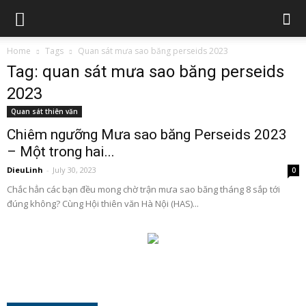
Home
Tags
Quan sát mưa sao băng perseids 2023
Tag: quan sát mưa sao băng perseids
2023
Quan sát thiên văn
Chiêm ngưỡng Mưa sao băng Perseids 2023
– Một trong hai...
DieuLinh
-
July 30, 2023
0
Chắc hẳn các bạn đều mong chờ trận mưa sao băng tháng 8 sắp tới
đúng không? Cùng Hội thiên văn Hà Nội (HAS)...