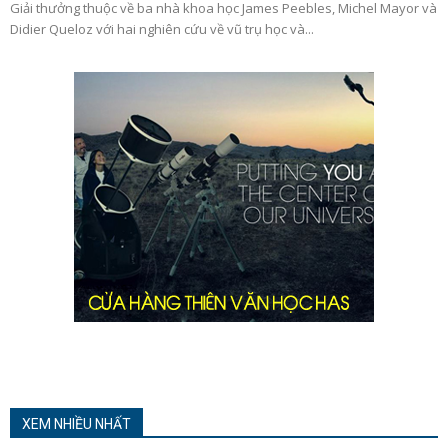
Giải thưởng thuộc về ba nhà khoa học James Peebles, Michel Mayor và
Didier Queloz với hai nghiên cứu về vũ trụ học và...
XEM NHIỀU NHẤT