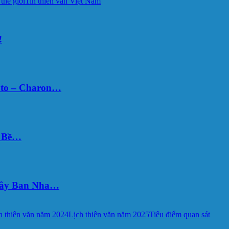
 thế giới
Tin thiên văn Việt Nam
!
uto – Charon…
Ý Bề…
 Tây Ban Nha…
h thiên văn năm 2024
Lịch thiên văn năm 2025
Tiêu điểm quan sát