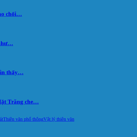
sao chổi…
 như…
hìn thấy…
ặt Trăng che…
át
Thiên văn phổ thông
Vật lý thiên văn