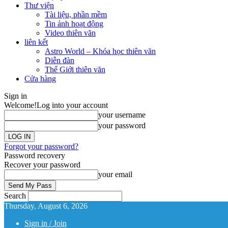
Thư viện
Tài liệu, phần mềm
Tin ảnh hoạt động
Video thiên văn
liên kết
Astro World – Khóa học thiên văn
Diễn đàn
Thế Giới thiên văn
Cửa hàng
Sign in
Welcome!
Log into your account
your username
your password
Forgot your password?
Password recovery
Recover your password
your email
Search
Thursday, August 6, 2026
Sign in / Join