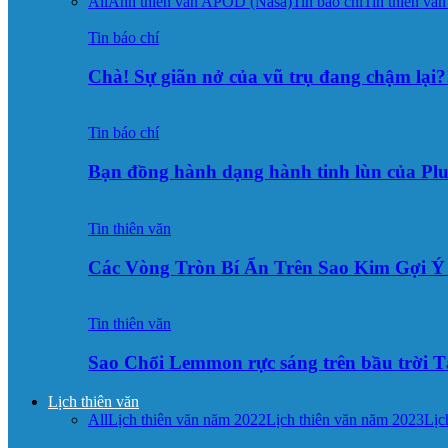
All
Ảnh thiên văn APOD (Nasa)
Tin báo chí
Tin thiên văn
Tin báo chí
Chà! Sự giãn nở của vũ trụ đang chậm lại?
Tin báo chí
Bạn đồng hành dạng hành tinh lùn của Pl
Tin thiên văn
Các Vòng Tròn Bí Ẩn Trên Sao Kim Gợi 
Tin thiên văn
Sao Chổi Lemmon rực sáng trên bầu trời
Lịch thiên văn
All
Lịch thiên văn năm 2022
Lịch thiên văn năm 2023
Lịc