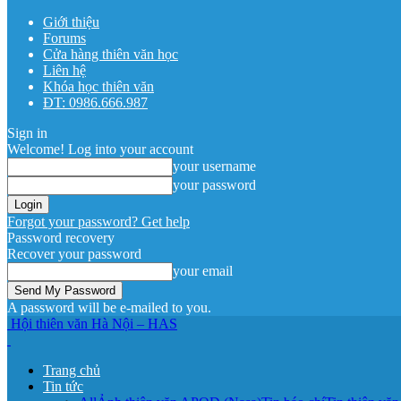
Giới thiệu
Forums
Cửa hàng thiên văn học
Liên hệ
Khóa học thiên văn
ĐT: 0986.666.987
Sign in
Welcome! Log into your account
your username
your password
Forgot your password? Get help
Password recovery
Recover your password
your email
A password will be e-mailed to you.
Hội thiên văn Hà Nội – HAS
Trang chủ
Tin tức