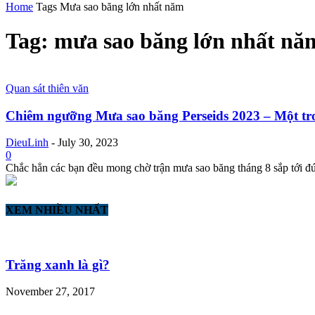
Home
Tags
Mưa sao băng lớn nhất năm
Tag: mưa sao băng lớn nhất nă
Quan sát thiên văn
Chiêm ngưỡng Mưa sao băng Perseids 2023 – Một tro
DieuLinh
-
July 30, 2023
0
Chắc hẳn các bạn đều mong chờ trận mưa sao băng tháng 8 sắp tới 
XEM NHIỀU NHẤT
Trăng xanh là gì?
November 27, 2017