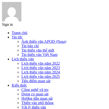
Sign in
Trang chủ
Tin tức
Ảnh thiên văn APOD (Nasa)
Tin báo chí
Tin thiên văn thế giới
Tin thiên văn Việt Nam
Lịch thiên văn
Lịch thiên văn năm 2022
Lịch thiên văn năm 2023
Lịch thiên văn năm 2024
Lịch thiên văn năm 2025
Tiêu điểm quan sát
Kiến thức
Công nghệ vũ trụ
Dụng cụ quan sát
Hướng dẫn quan sát
Thiên văn phổ thông
Vật lý thiên văn