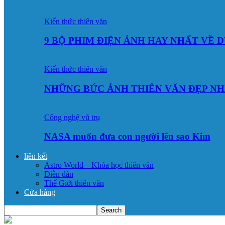
Kiến thức thiên văn
9 BỘ PHIM ĐIỆN ẢNH HAY NHẤT VỀ 
Kiến thức thiên văn
NHỮNG BỨC ẢNH THIÊN VĂN ĐẸP NH
Công nghệ vũ trụ
NASA muốn đưa con người lên sao Kim
liên kết
Astro World – Khóa học thiên văn
Diễn đàn
Thế Giới thiên văn
Cửa hàng