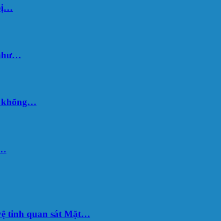
bị…
 như…
hố khổng…
u…
ệ tinh quan sát Mặt…