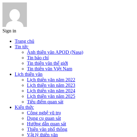
Sign in
Trang chủ
Tin tức
Ảnh thiên văn APOD (Nasa)
Tin báo chí
Tin thiên văn thế giới
Tin thiên văn Việt Nam
Lịch thiên văn
Lịch thiên văn năm 2022
Lịch thiên văn năm 2023
Lịch thiên văn năm 2024
Lịch thiên văn năm 2025
Tiêu điểm quan sát
Kiến thức
Công nghệ vũ trụ
Dụng cụ quan sát
Hướng dẫn quan sát
Thiên văn phổ thông
Vật lý thiên văn