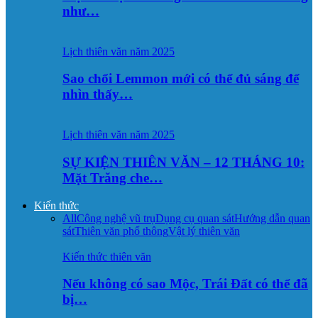
như…
Lịch thiên văn năm 2025
Sao chổi Lemmon mới có thể đủ sáng để
nhìn thấy…
Lịch thiên văn năm 2025
SỰ KIỆN THIÊN VĂN – 12 THÁNG 10:
Mặt Trăng che…
Kiến thức
All
Công nghệ vũ trụ
Dụng cụ quan sát
Hướng dẫn quan
sát
Thiên văn phổ thông
Vật lý thiên văn
Kiến thức thiên văn
Nếu không có sao Mộc, Trái Đất có thể đã
bị…