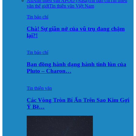
All
Ảnh thiên văn APOD (Nasa)
Tin báo chí
Tin thiên
văn thế giới
Tin thiên văn Việt Nam
Tin báo chí
Chà! Sự giãn nở của vũ trụ đang chậm
lại?!
Tin báo chí
Bạn đồng hành dạng hành tinh lùn của
Pluto – Charon…
Tin thiên văn
Các Vòng Tròn Bí Ẩn Trên Sao Kim Gợi
Ý Bề…