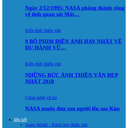
Ngày 2/12/1995: NASA phóng thành công
vệ tinh quan sát Mặt…
Kiến thức thiên văn
9 BỘ PHIM ĐIỆN ẢNH HAY NHẤT VỀ
DU HÀNH VŨ…
Kiến thức thiên văn
NHỮNG BỨC ẢNH THIÊN VĂN ĐẸP
NHẤT 2018
Công nghệ vũ trụ
NASA muốn đưa con người lên sao Kim
liên kết
Astro World – Khóa học thiên văn