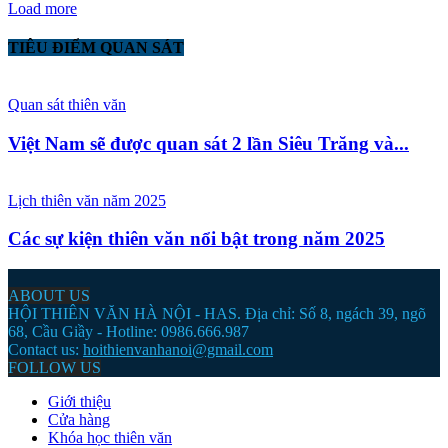
Load more
TIÊU ĐIỂM QUAN SÁT
Quan sát thiên văn
Việt Nam sẽ được quan sát 2 lần Siêu Trăng và...
Lịch thiên văn năm 2025
Các sự kiện thiên văn nổi bật trong năm 2025
ABOUT US
HỘI THIÊN VĂN HÀ NỘI - HAS. Địa chỉ: Số 8, ngách 39, ngõ
68, Cầu Giầy - Hotline: 0986.666.987
Contact us:
hoithienvanhanoi@gmail.com
FOLLOW US
Giới thiệu
Cửa hàng
Khóa học thiên văn