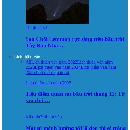
Tin thiên văn
Sao Chổi Lemmon rực sáng trên bầu trời
Tây Ban Nha…
Lịch thiên văn
All
Lịch thiên văn năm 2022
Lịch thiên văn năm
2023
Lịch thiên văn năm 2024
Lịch thiên văn năm
2025
Tiêu điểm quan sát
Lịch thiên văn năm 2025
Tiêu điểm quan sát bầu trời tháng 11: Từ
sao chổi…
Kiến thức thiên văn
Một sứ mệnh hướng tới lỗ đen thì sẽ trông