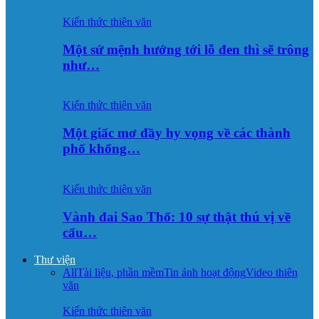
Kiến thức thiên văn
Một sứ mệnh hướng tới lỗ đen thì sẽ trông
như…
Kiến thức thiên văn
Một giấc mơ đầy hy vọng về các thành
phố khổng…
Kiến thức thiên văn
Vành đai Sao Thổ: 10 sự thật thú vị về
cấu…
Thư viện
All
Tài liệu, phần mềm
Tin ảnh hoạt động
Video thiên
văn
Kiến thức thiên văn