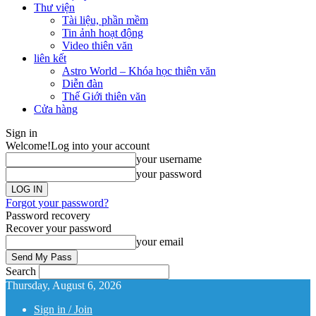
Thư viện
Tài liệu, phần mềm
Tin ảnh hoạt động
Video thiên văn
liên kết
Astro World – Khóa học thiên văn
Diễn đàn
Thế Giới thiên văn
Cửa hàng
Sign in
Welcome!
Log into your account
your username
your password
Forgot your password?
Password recovery
Recover your password
your email
Search
Thursday, August 6, 2026
Sign in / Join