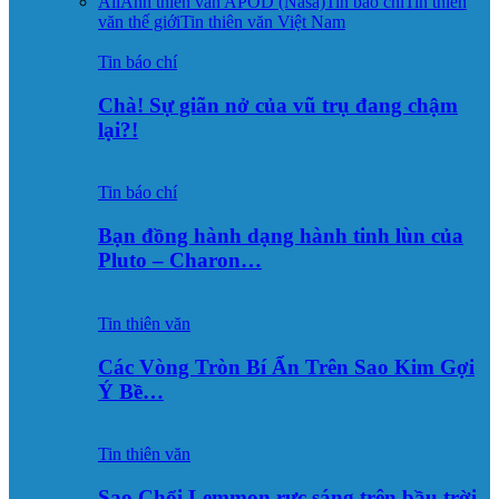
All
Ảnh thiên văn APOD (Nasa)
Tin báo chí
Tin thiên
văn thế giới
Tin thiên văn Việt Nam
Tin báo chí
Chà! Sự giãn nở của vũ trụ đang chậm
lại?!
Tin báo chí
Bạn đồng hành dạng hành tinh lùn của
Pluto – Charon…
Tin thiên văn
Các Vòng Tròn Bí Ẩn Trên Sao Kim Gợi
Ý Bề…
Tin thiên văn
Sao Chổi Lemmon rực sáng trên bầu trời