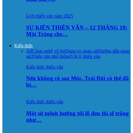
Lịch thiên văn năm 2025
SỰ KIỆN THIÊN VĂN – 12 THÁNG 10:
Mặt Trăng che…
Kiến thức
All
Công nghệ vũ trụ
Dụng cụ quan sát
Hướng dẫn quan
sát
Thiên văn phổ thông
Vật lý thiên văn
Kiến thức thiên văn
Nếu không có sao Mộc, Trái Đất có thể đã
bị…
Kiến thức thiên văn
Một sứ mệnh hướng tới lỗ đen thì sẽ trông
như…