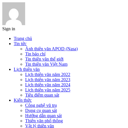
Sign in
Trang chủ
Tin tức
Ảnh thiên văn APOD (Nasa)
Tin báo chí
Tin thiên văn thế giới
Tin thiên văn Việt Nam
Lịch thiên văn
Lịch thiên văn năm 2022
Lịch thiên văn năm 2023
Lịch thiên văn năm 2024
Lịch thiên văn năm 2025
Tiêu điểm quan sát
Kiến thức
Công nghệ vũ trụ
Dụng cụ quan sát
Hướng dẫn quan sát
Thiên văn phổ thông
Vật lý thiên văn