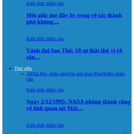
Kiến thức thiên văn
Một giấc mơ đầy hy vọng về các thành
phố khổng…
Kiến thức thiên văn
Vành đai Sao Thổ: 10 sự thật thú vị về
cấu…
Thư viện
All
Tài liệu, phần mềm
Tin ảnh hoạt động
Video thiên
văn
Kiến thức thiên văn
Ngày 2/12/1995: NASA phóng thành công
vệ tinh quan sát Mặt…
Kiến thức thiên văn