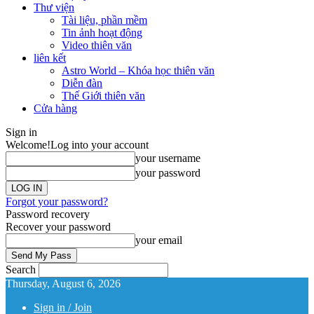
Thư viện
Tài liệu, phần mềm
Tin ảnh hoạt động
Video thiên văn
liên kết
Astro World – Khóa học thiên văn
Diễn đàn
Thế Giới thiên văn
Cửa hàng
Sign in
Welcome!
Log into your account
your username
your password
Forgot your password?
Password recovery
Recover your password
your email
Search
Thursday, August 6, 2026
Sign in / Join