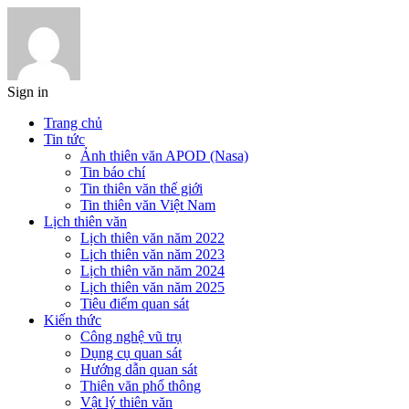
Sign in
Trang chủ
Tin tức
Ảnh thiên văn APOD (Nasa)
Tin báo chí
Tin thiên văn thế giới
Tin thiên văn Việt Nam
Lịch thiên văn
Lịch thiên văn năm 2022
Lịch thiên văn năm 2023
Lịch thiên văn năm 2024
Lịch thiên văn năm 2025
Tiêu điểm quan sát
Kiến thức
Công nghệ vũ trụ
Dụng cụ quan sát
Hướng dẫn quan sát
Thiên văn phổ thông
Vật lý thiên văn