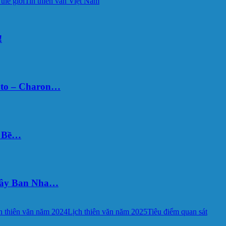
 thế giới
Tin thiên văn Việt Nam
!
uto – Charon…
Ý Bề…
 Tây Ban Nha…
h thiên văn năm 2024
Lịch thiên văn năm 2025
Tiêu điểm quan sát