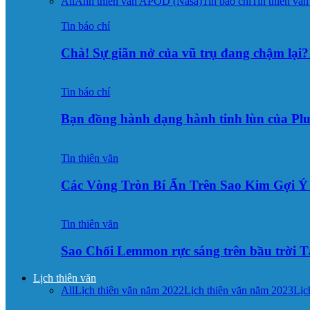
All
Ảnh thiên văn APOD (Nasa)
Tin báo chí
Tin thiên văn
Tin báo chí
Chà! Sự giãn nở của vũ trụ đang chậm lại?
Tin báo chí
Bạn đồng hành dạng hành tinh lùn của Pl
Tin thiên văn
Các Vòng Tròn Bí Ẩn Trên Sao Kim Gợi 
Tin thiên văn
Sao Chổi Lemmon rực sáng trên bầu trời
Lịch thiên văn
All
Lịch thiên văn năm 2022
Lịch thiên văn năm 2023
Lịc