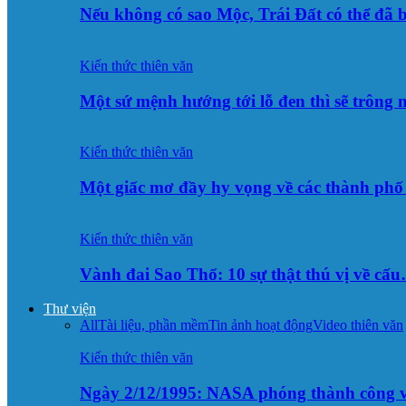
Nếu không có sao Mộc, Trái Đất có thể đã 
Kiến thức thiên văn
Một sứ mệnh hướng tới lỗ đen thì sẽ trông
Kiến thức thiên văn
Một giấc mơ đầy hy vọng về các thành p
Kiến thức thiên văn
Vành đai Sao Thổ: 10 sự thật thú vị về cấ
Thư viện
All
Tài liệu, phần mềm
Tin ảnh hoạt động
Video thiên văn
Kiến thức thiên văn
Ngày 2/12/1995: NASA phóng thành công v