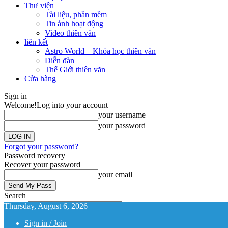
Thư viện
Tài liệu, phần mềm
Tin ảnh hoạt động
Video thiên văn
liên kết
Astro World – Khóa học thiên văn
Diễn đàn
Thế Giới thiên văn
Cửa hàng
Sign in
Welcome!
Log into your account
your username
your password
Forgot your password?
Password recovery
Recover your password
your email
Search
Thursday, August 6, 2026
Sign in / Join