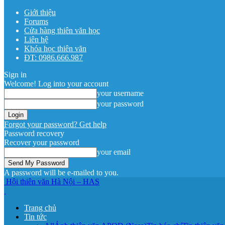
Giới thiệu
Forums
Cửa hàng thiên văn học
Liên hệ
Khóa học thiên văn
ĐT: 0986.666.987
Sign in
Welcome! Log into your account
your username
your password
Forgot your password? Get help
Password recovery
Recover your password
your email
A password will be e-mailed to you.
Hội thiên văn Hà Nội – HAS
Trang chủ
Tin tức