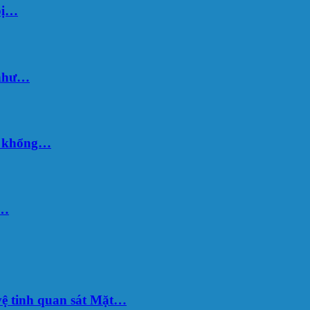
bị…
 như…
hố khổng…
u…
ệ tinh quan sát Mặt…