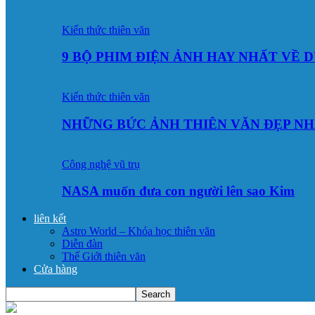
Kiến thức thiên văn
9 BỘ PHIM ĐIỆN ẢNH HAY NHẤT VỀ 
Kiến thức thiên văn
NHỮNG BỨC ẢNH THIÊN VĂN ĐẸP NH
Công nghệ vũ trụ
NASA muốn đưa con người lên sao Kim
liên kết
Astro World – Khóa học thiên văn
Diễn đàn
Thế Giới thiên văn
Cửa hàng