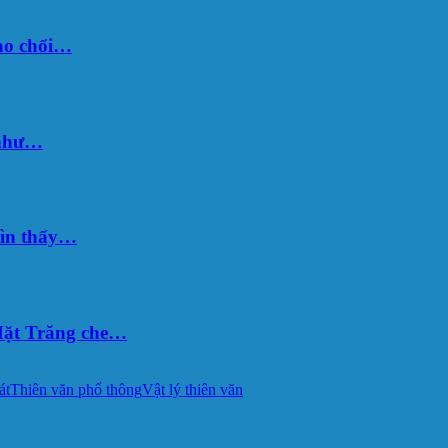
sao chổi…
 như…
hìn thấy…
ặt Trăng che…
át
Thiên văn phổ thông
Vật lý thiên văn