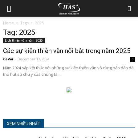
Home
Tags
2025
Tag: 2025
Lịch thiên văn năm 2025
Các sự kiện thiên văn nổi bật trong năm 2025
CaVoi
-
December 17, 2024
0
Năm 2024 sắp kết thúc với những sự kiện thiên văn vô cùng hấp dẫn đã
thu hút sự chú ý của chúng ta....
XEM NHIỀU NHẤT