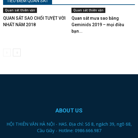
TIÊU ĐIỂM QUAN SÁT
Quan sát thiên văn
Quan sát thiên văn
QUAN SÁT SAO CHỔI TUYỆT VỜI
Quan sát mưa sao băng
NHẤT NĂM 2018
Geminids 2019 – mọi điều
bạn...
ABOUT US
HỘI THIÊN VĂN HÀ NỘI - HAS. Địa chỉ: Số 8, ngách 39, ngõ 68,
Cầu Giầy - Hotline: 0986.666.987