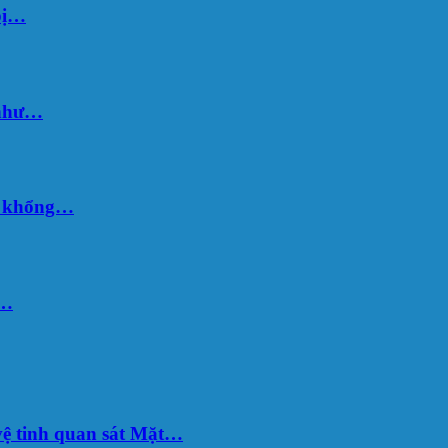
bị…
 như…
hố khổng…
u…
ệ tinh quan sát Mặt…