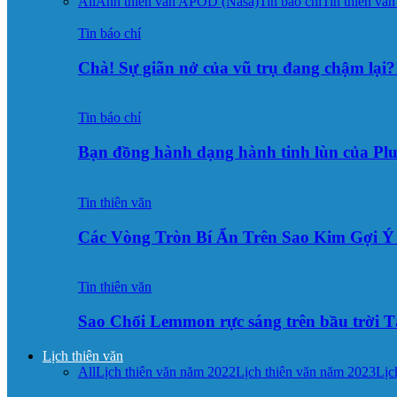
All
Ảnh thiên văn APOD (Nasa)
Tin báo chí
Tin thiên văn
Tin báo chí
Chà! Sự giãn nở của vũ trụ đang chậm lại?
Tin báo chí
Bạn đồng hành dạng hành tinh lùn của Pl
Tin thiên văn
Các Vòng Tròn Bí Ẩn Trên Sao Kim Gợi 
Tin thiên văn
Sao Chổi Lemmon rực sáng trên bầu trời
Lịch thiên văn
All
Lịch thiên văn năm 2022
Lịch thiên văn năm 2023
Lịc