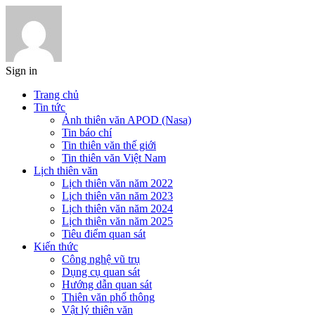
Sign in
Trang chủ
Tin tức
Ảnh thiên văn APOD (Nasa)
Tin báo chí
Tin thiên văn thế giới
Tin thiên văn Việt Nam
Lịch thiên văn
Lịch thiên văn năm 2022
Lịch thiên văn năm 2023
Lịch thiên văn năm 2024
Lịch thiên văn năm 2025
Tiêu điểm quan sát
Kiến thức
Công nghệ vũ trụ
Dụng cụ quan sát
Hướng dẫn quan sát
Thiên văn phổ thông
Vật lý thiên văn