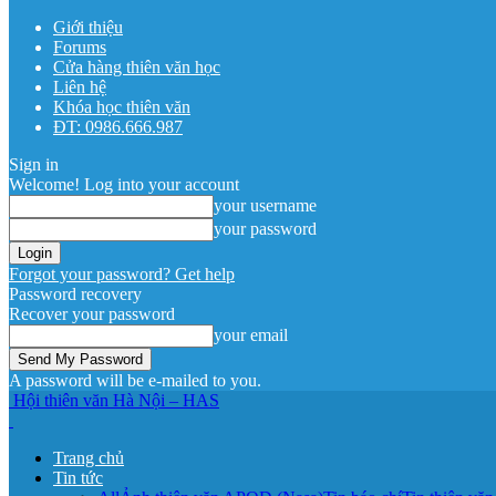
Giới thiệu
Forums
Cửa hàng thiên văn học
Liên hệ
Khóa học thiên văn
ĐT: 0986.666.987
Sign in
Welcome! Log into your account
your username
your password
Forgot your password? Get help
Password recovery
Recover your password
your email
A password will be e-mailed to you.
Hội thiên văn Hà Nội – HAS
Trang chủ
Tin tức