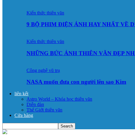
Kiến thức thiên văn
9 BỘ PHIM ĐIỆN ẢNH HAY NHẤT VỀ 
Kiến thức thiên văn
NHỮNG BỨC ẢNH THIÊN VĂN ĐẸP NH
Công nghệ vũ trụ
NASA muốn đưa con người lên sao Kim
liên kết
Astro World – Khóa học thiên văn
Diễn đàn
Thế Giới thiên văn
Cửa hàng