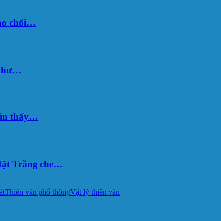
sao chổi…
 như…
hìn thấy…
ặt Trăng che…
át
Thiên văn phổ thông
Vật lý thiên văn