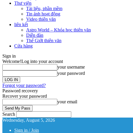
Thư viện
Tài liệu, phần mềm
Tin ảnh hoạt động
Video thiên văn
liên kết
Astro World – Khóa học thiên văn
Diễn đàn
Thế Giới thiên văn
Cửa hàng
Sign in
Welcome!
Log into your account
your username
your password
Forgot your password?
Password recovery
Recover your password
your email
Search
Wednesday, August 5, 2026
Sign in / Join