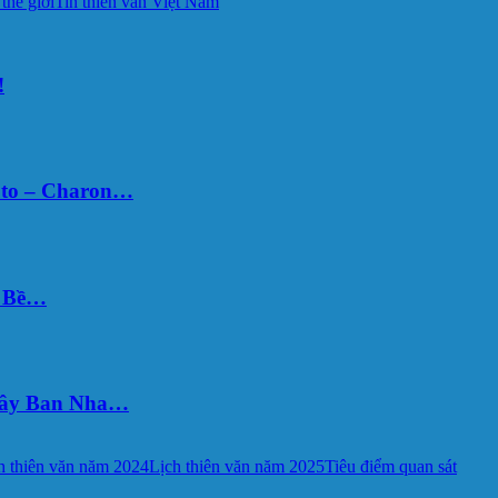
 thế giới
Tin thiên văn Việt Nam
!
uto – Charon…
Ý Bề…
 Tây Ban Nha…
h thiên văn năm 2024
Lịch thiên văn năm 2025
Tiêu điểm quan sát