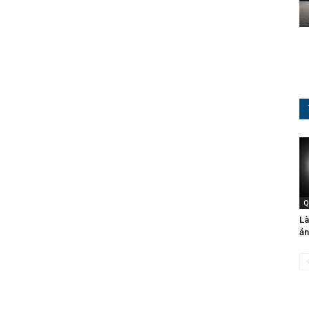
Q
Là
ản