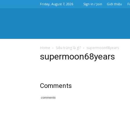
Friday, August 7, 2026
Sign in / Join
Giới thiệu
F
Home
Siêu trăng là gì?
supermoon68years
supermoon68years
Comments
comments