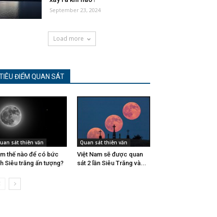
September 23, 2024
Load more
TIÊU ĐIỂM QUAN SÁT
uan sát thiên văn
Quan sát thiên văn
m thế nào để có bức
Việt Nam sẽ được quan
h Siêu trăng ấn tượng?
sát 2 lần Siêu Trăng và...