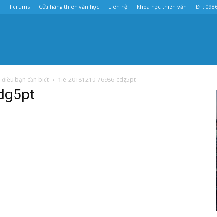
u
Forums
Cửa hàng thiên văn học
Liên hệ
Khóa học thiên văn
ĐT: 0986
điều bạn cần biết
file-20181210-76986-cdg5pt
dg5pt