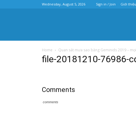
Wednesday, August 5, 2026
Sign in / Join
Giới thiệ
Home
Quan sát mưa sao băng Geminids 2019 – mọi 
file-20181210-76986-c
Comments
comments