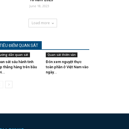
June 18, 2023
Load more
TIÊU ĐIỂM QUAN SÁT
ướng dẫn quan sát
Quan sát thiên văn
an sát sáu hành tinh
Đón xem nguyệt thực
p thẳng hàng trên bầu
toàn phần ở Việt Nam vào
i...
ngày...