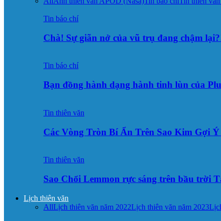
All
Ảnh thiên văn APOD (Nasa)
Tin báo chí
Tin thiên văn
Tin báo chí
Chà! Sự giãn nở của vũ trụ đang chậm lại?
Tin báo chí
Bạn đồng hành dạng hành tinh lùn của Pl
Tin thiên văn
Các Vòng Tròn Bí Ẩn Trên Sao Kim Gợi 
Tin thiên văn
Sao Chổi Lemmon rực sáng trên bầu trời
Lịch thiên văn
All
Lịch thiên văn năm 2022
Lịch thiên văn năm 2023
Lịc