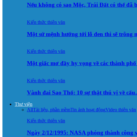
Nếu không có sao Mộc, Trái Đất có thể đã 
Kiến thức thiên văn
Một sứ mệnh hướng tới lỗ đen thì sẽ trông
Kiến thức thiên văn
Một giấc mơ đầy hy vọng về các thành p
Kiến thức thiên văn
Vành đai Sao Thổ: 10 sự thật thú vị về cấ
Thư viện
All
Tài liệu, phần mềm
Tin ảnh hoạt động
Video thiên văn
Kiến thức thiên văn
Ngày 2/12/1995: NASA phóng thành công v