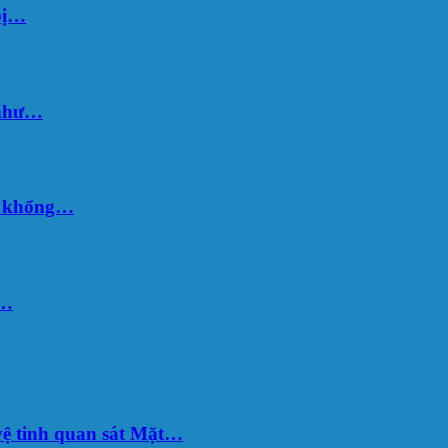
bị…
 như…
hố khổng…
u…
ệ tinh quan sát Mặt…