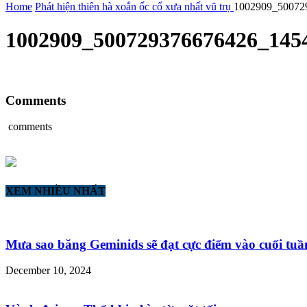
Home
Phát hiện thiên hà xoắn ốc cổ xưa nhất vũ trụ
1002909_50072
1002909_500729376676426_145
Comments
comments
XEM NHIỀU NHẤT
Mưa sao băng Geminids sẽ đạt cực điểm vào cuối tuần
December 10, 2024