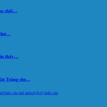
sao chổi…
 như…
hìn thấy…
ặt Trăng che…
át
Thiên văn phổ thông
Vật lý thiên văn