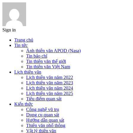
Sign in
Trang chủ
Tin tức
Ảnh thiên văn APOD (Nasa)
Tin báo chí
Tin thiên văn thế giới
Tin thiên văn Việt Nam
Lịch thiên văn
Lịch thiên văn năm 2022
Lịch thiên văn năm 2023
Lịch thiên văn năm 2024
Lịch thiên văn năm 2025
Tiêu điểm quan sát
Kiến thức
Công nghệ vũ trụ
Dụng cụ quan sát
Hướng dẫn quan sát
Thiên văn phổ thông
Vật lý thiên văn