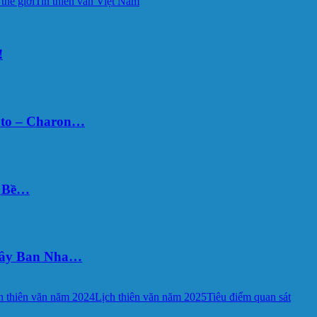
 thế giới
Tin thiên văn Việt Nam
!
uto – Charon…
Ý Bề…
 Tây Ban Nha…
h thiên văn năm 2024
Lịch thiên văn năm 2025
Tiêu điểm quan sát