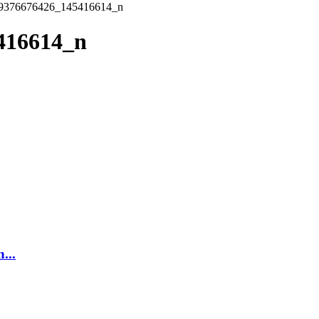
9376676426_145416614_n
416614_n
...