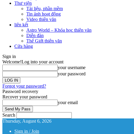
Thư viện
Tài liệu, phần mềm
Tin ảnh hoạt động
Video thiên văn
liên kết
Astro World – Khóa học thiên văn
Diễn đàn
Thế Giới thiên văn
Cửa hàng
Sign in
Welcome!
Log into your account
your username
your password
Forgot your password?
Password recovery
Recover your password
your email
Search
Thursday, August 6, 2026
Sign in / Join