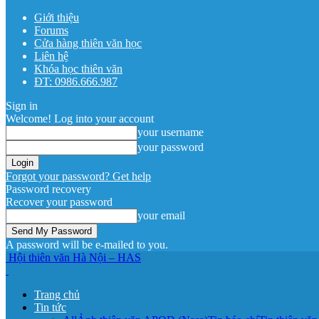
Giới thiệu
Forums
Cửa hàng thiên văn học
Liên hệ
Khóa học thiên văn
ĐT: 0986.666.987
Sign in
Welcome! Log into your account
your username
your password
Forgot your password? Get help
Password recovery
Recover your password
your email
A password will be e-mailed to you.
Hội thiên văn Hà Nội – HAS
Trang chủ
Tin tức