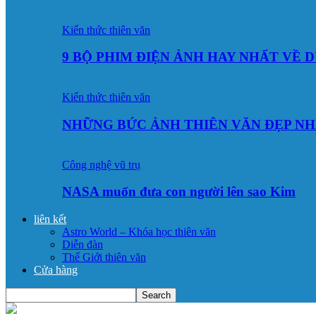
Kiến thức thiên văn
9 BỘ PHIM ĐIỆN ẢNH HAY NHẤT VỀ 
Kiến thức thiên văn
NHỮNG BỨC ẢNH THIÊN VĂN ĐẸP NH
Công nghệ vũ trụ
NASA muốn đưa con người lên sao Kim
liên kết
Astro World – Khóa học thiên văn
Diễn đàn
Thế Giới thiên văn
Cửa hàng