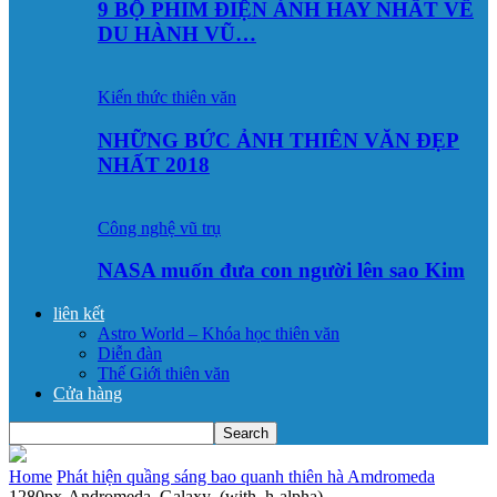
9 BỘ PHIM ĐIỆN ẢNH HAY NHẤT VỀ
DU HÀNH VŨ…
Kiến thức thiên văn
NHỮNG BỨC ẢNH THIÊN VĂN ĐẸP
NHẤT 2018
Công nghệ vũ trụ
NASA muốn đưa con người lên sao Kim
liên kết
Astro World – Khóa học thiên văn
Diễn đàn
Thế Giới thiên văn
Cửa hàng
Home
Phát hiện quầng sáng bao quanh thiên hà Amdromeda
1280px-Andromeda_Galaxy_(with_h-alpha)