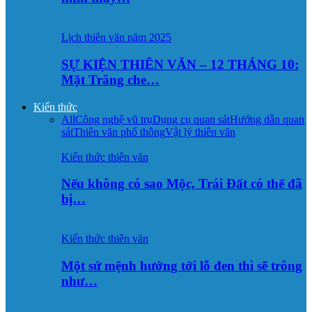
Lịch thiên văn năm 2025
SỰ KIỆN THIÊN VĂN – 12 THÁNG 10:
Mặt Trăng che…
Kiến thức
All
Công nghệ vũ trụ
Dụng cụ quan sát
Hướng dẫn quan
sát
Thiên văn phổ thông
Vật lý thiên văn
Kiến thức thiên văn
Nếu không có sao Mộc, Trái Đất có thể đã
bị…
Kiến thức thiên văn
Một sứ mệnh hướng tới lỗ đen thì sẽ trông
như…