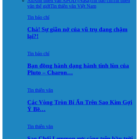
All
Ảnh thiên văn APOD (Nasa)
Tin báo chí
Tin thiên
văn thế giới
Tin thiên văn Việt Nam
Tin báo chí
Chà! Sự giãn nở của vũ trụ đang chậm
lại?!
Tin báo chí
Bạn đồng hành dạng hành tinh lùn của
Pluto – Charon…
Tin thiên văn
Các Vòng Tròn Bí Ẩn Trên Sao Kim Gợi
Ý Bề…
Tin thiên văn
Sao Chổi Lemmon rực sáng trên bầu trời