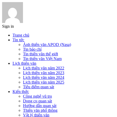
Sign in
Trang chủ
Tin tức
Ảnh thiên văn APOD (Nasa)
Tin báo chí
Tin thiên văn thế giới
Tin thiên văn Việt Nam
Lịch thiên văn
Lịch thiên văn năm 2022
Lịch thiên văn năm 2023
Lịch thiên văn năm 2024
Lịch thiên văn năm 2025
Tiêu điểm quan sát
Kiến thức
Công nghệ vũ trụ
Dụng cụ quan sát
Hướng dẫn quan sát
Thiên văn phổ thông
Vật lý thiên văn