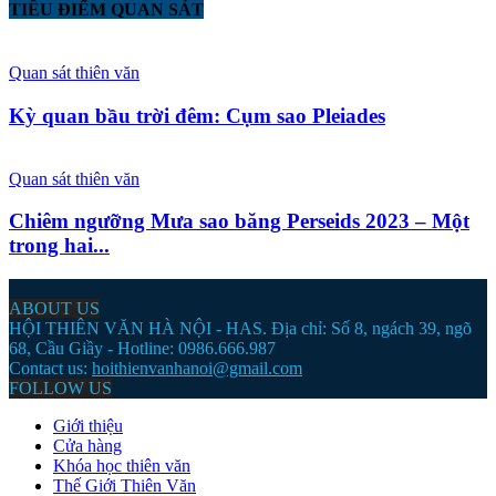
TIÊU ĐIỂM QUAN SÁT
Quan sát thiên văn
Kỳ quan bầu trời đêm: Cụm sao Pleiades
Quan sát thiên văn
Chiêm ngưỡng Mưa sao băng Perseids 2023 – Một
trong hai...
ABOUT US
HỘI THIÊN VĂN HÀ NỘI - HAS. Địa chỉ: Số 8, ngách 39, ngõ
68, Cầu Giầy - Hotline: 0986.666.987
Contact us:
hoithienvanhanoi@gmail.com
FOLLOW US
Giới thiệu
Cửa hàng
Khóa học thiên văn
Thế Giới Thiên Văn