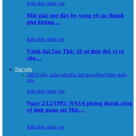
Kiến thức thiên văn
Một giấc mơ đầy hy vọng về các thành
phố khổng…
Kiến thức thiên văn
Vành đai Sao Thổ: 10 sự thật thú vị về
cấu…
Thư viện
All
Tài liệu, phần mềm
Tin ảnh hoạt động
Video thiên
văn
Kiến thức thiên văn
Ngày 2/12/1995: NASA phóng thành công
vệ tinh quan sát Mặt…
Kiến thức thiên văn