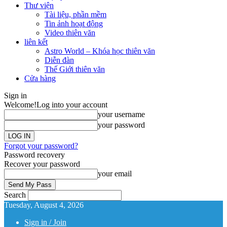
Thư viện
Tài liệu, phần mềm
Tin ảnh hoạt động
Video thiên văn
liên kết
Astro World – Khóa học thiên văn
Diễn đàn
Thế Giới thiên văn
Cửa hàng
Sign in
Welcome!
Log into your account
your username
your password
Forgot your password?
Password recovery
Recover your password
your email
Search
Tuesday, August 4, 2026
Sign in / Join