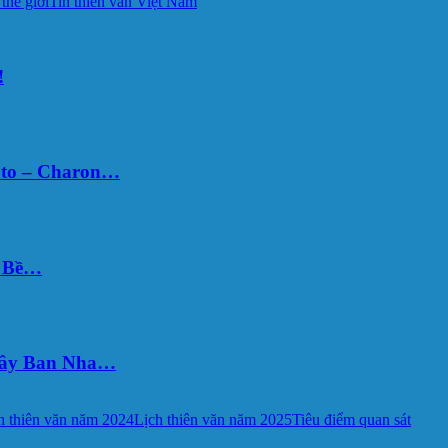
 thế giới
Tin thiên văn Việt Nam
!
uto – Charon…
Ý Bề…
 Tây Ban Nha…
h thiên văn năm 2024
Lịch thiên văn năm 2025
Tiêu điểm quan sát