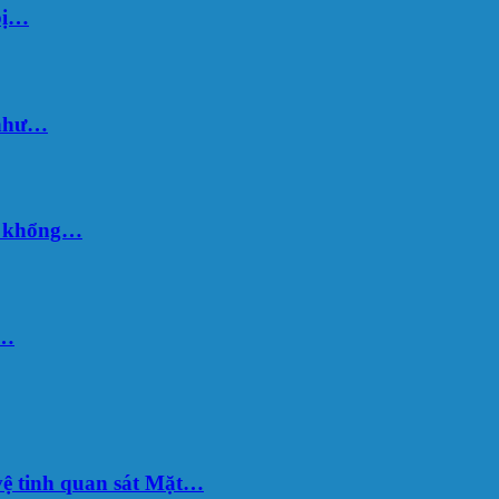
bị…
 như…
hố khổng…
u…
ệ tinh quan sát Mặt…