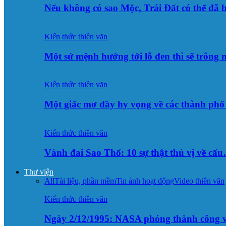
Nếu không có sao Mộc, Trái Đất có thể đã 
Kiến thức thiên văn
Một sứ mệnh hướng tới lỗ đen thì sẽ trông
Kiến thức thiên văn
Một giấc mơ đầy hy vọng về các thành p
Kiến thức thiên văn
Vành đai Sao Thổ: 10 sự thật thú vị về cấ
Thư viện
All
Tài liệu, phần mềm
Tin ảnh hoạt động
Video thiên văn
Kiến thức thiên văn
Ngày 2/12/1995: NASA phóng thành công v