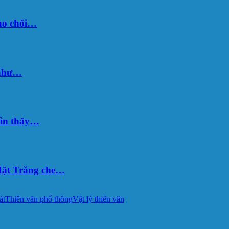
sao chổi…
 như…
hìn thấy…
ặt Trăng che…
át
Thiên văn phổ thông
Vật lý thiên văn