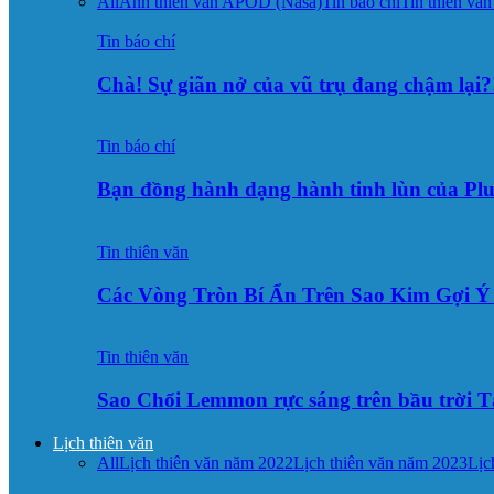
All
Ảnh thiên văn APOD (Nasa)
Tin báo chí
Tin thiên văn
Tin báo chí
Chà! Sự giãn nở của vũ trụ đang chậm lại?
Tin báo chí
Bạn đồng hành dạng hành tinh lùn của Pl
Tin thiên văn
Các Vòng Tròn Bí Ẩn Trên Sao Kim Gợi 
Tin thiên văn
Sao Chổi Lemmon rực sáng trên bầu trời
Lịch thiên văn
All
Lịch thiên văn năm 2022
Lịch thiên văn năm 2023
Lịc