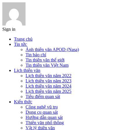
Sign in
Trang chủ
Tin tức
Ảnh thiên văn APOD (Nasa)
Tin báo chí
Tin thiên văn thế giới
Tin thiên văn Việt Nam
Lịch thiên văn
Lịch thiên văn năm 2022
Lịch thiên văn năm 2023
Lịch thiên văn năm 2024
Lịch thiên văn năm 2025
Tiêu điểm quan sát
Kiến thức
Công nghệ vũ trụ
Dụng cụ quan sát
Hướng dẫn quan sát
Thiên văn phổ thông
Vật lý thiên văn