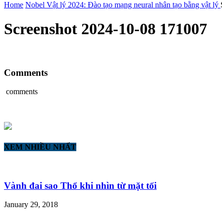
Home
Nobel Vật lý 2024: Đào tạo mạng neural nhân tạo bằng vật lý
Screenshot 2024-10-08 171007
Comments
comments
XEM NHIỀU NHẤT
Vành đai sao Thổ khi nhìn từ mặt tối
January 29, 2018