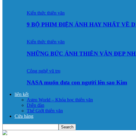
Kiến thức thiên văn
9 BỘ PHIM ĐIỆN ẢNH HAY NHẤT VỀ 
Kiến thức thiên văn
NHỮNG BỨC ẢNH THIÊN VĂN ĐẸP NH
Công nghệ vũ trụ
NASA muốn đưa con người lên sao Kim
liên kết
Astro World – Khóa học thiên văn
Diễn đàn
Thế Giới thiên văn
Cửa hàng