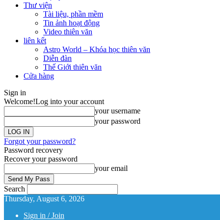
Thư viện
Tài liệu, phần mềm
Tin ảnh hoạt động
Video thiên văn
liên kết
Astro World – Khóa học thiên văn
Diễn đàn
Thế Giới thiên văn
Cửa hàng
Sign in
Welcome!
Log into your account
your username
your password
Forgot your password?
Password recovery
Recover your password
your email
Search
Thursday, August 6, 2026
Sign in / Join