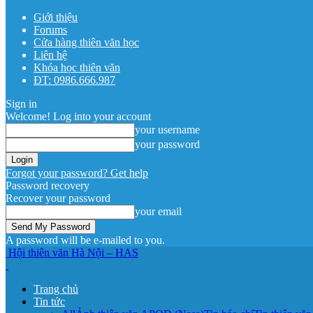
Giới thiệu
Forums
Cửa hàng thiên văn học
Liên hệ
Khóa học thiên văn
ĐT: 0986.666.987
Sign in
Welcome! Log into your account
your username
your password
Forgot your password? Get help
Password recovery
Recover your password
your email
A password will be e-mailed to you.
Hội thiên văn Hà Nội – HAS
Trang chủ
Tin tức