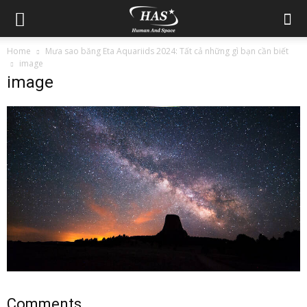
Home
Mưa sao băng Eta Aquariids 2024: Tất cả những gì bạn cần biết
image
image
Comments