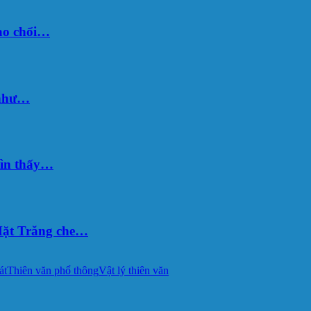
sao chổi…
 như…
hìn thấy…
ặt Trăng che…
át
Thiên văn phổ thông
Vật lý thiên văn