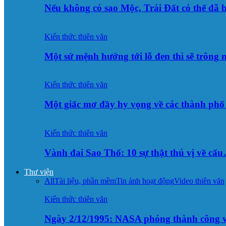
Nếu không có sao Mộc, Trái Đất có thể đã 
Kiến thức thiên văn
Một sứ mệnh hướng tới lỗ đen thì sẽ trông
Kiến thức thiên văn
Một giấc mơ đầy hy vọng về các thành p
Kiến thức thiên văn
Vành đai Sao Thổ: 10 sự thật thú vị về cấ
Thư viện
All
Tài liệu, phần mềm
Tin ảnh hoạt động
Video thiên văn
Kiến thức thiên văn
Ngày 2/12/1995: NASA phóng thành công v