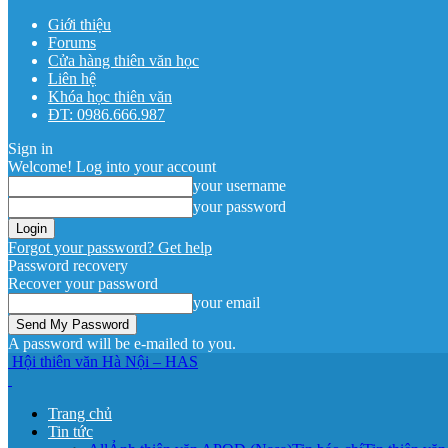
Giới thiệu
Forums
Cửa hàng thiên văn học
Liên hệ
Khóa học thiên văn
ĐT: 0986.666.987
Sign in
Welcome! Log into your account
your username
your password
Forgot your password? Get help
Password recovery
Recover your password
your email
A password will be e-mailed to you.
Hội thiên văn Hà Nội – HAS
Trang chủ
Tin tức