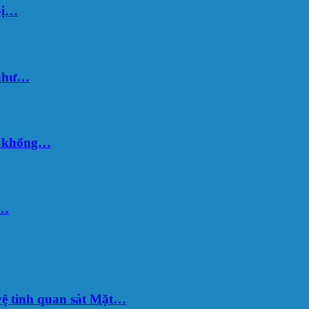
bị…
 như…
hố khổng…
u…
ệ tinh quan sát Mặt…