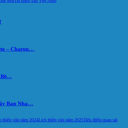
 thế giới
Tin thiên văn Việt Nam
!
uto – Charon…
Ý Bề…
 Tây Ban Nha…
h thiên văn năm 2024
Lịch thiên văn năm 2025
Tiêu điểm quan sát