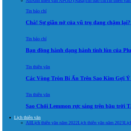
All
Ảnh thiên văn APOD (Nasa)
Tin báo chí
Tin thiên văn
Tin báo chí
Chà! Sự giãn nở của vũ trụ đang chậm lại?
Tin báo chí
Bạn đồng hành dạng hành tinh lùn của Pl
Tin thiên văn
Các Vòng Tròn Bí Ẩn Trên Sao Kim Gợi 
Tin thiên văn
Sao Chổi Lemmon rực sáng trên bầu trời
Lịch thiên văn
All
Lịch thiên văn năm 2022
Lịch thiên văn năm 2023
Lịc