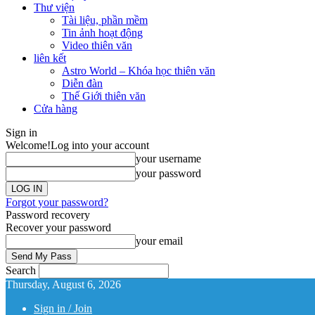
Thư viện
Tài liệu, phần mềm
Tin ảnh hoạt động
Video thiên văn
liên kết
Astro World – Khóa học thiên văn
Diễn đàn
Thế Giới thiên văn
Cửa hàng
Sign in
Welcome!
Log into your account
your username
your password
Forgot your password?
Password recovery
Recover your password
your email
Search
Thursday, August 6, 2026
Sign in / Join