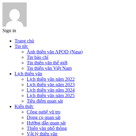
Sign in
Trang chủ
Tin tức
Ảnh thiên văn APOD (Nasa)
Tin báo chí
Tin thiên văn thế giới
Tin thiên văn Việt Nam
Lịch thiên văn
Lịch thiên văn năm 2022
Lịch thiên văn năm 2023
Lịch thiên văn năm 2024
Lịch thiên văn năm 2025
Tiêu điểm quan sát
Kiến thức
Công nghệ vũ trụ
Dụng cụ quan sát
Hướng dẫn quan sát
Thiên văn phổ thông
Vật lý thiên văn