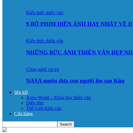
Kiến thức thiên văn
9 BỘ PHIM ĐIỆN ẢNH HAY NHẤT VỀ 
Kiến thức thiên văn
NHỮNG BỨC ẢNH THIÊN VĂN ĐẸP NH
Công nghệ vũ trụ
NASA muốn đưa con người lên sao Kim
liên kết
Astro World – Khóa học thiên văn
Diễn đàn
Thế Giới thiên văn
Cửa hàng