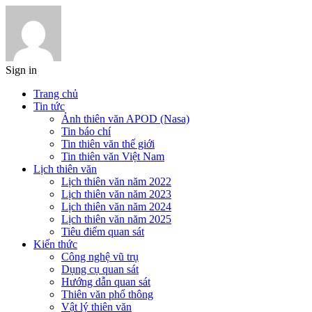
Sign in
Trang chủ
Tin tức
Ảnh thiên văn APOD (Nasa)
Tin báo chí
Tin thiên văn thế giới
Tin thiên văn Việt Nam
Lịch thiên văn
Lịch thiên văn năm 2022
Lịch thiên văn năm 2023
Lịch thiên văn năm 2024
Lịch thiên văn năm 2025
Tiêu điểm quan sát
Kiến thức
Công nghệ vũ trụ
Dụng cụ quan sát
Hướng dẫn quan sát
Thiên văn phổ thông
Vật lý thiên văn