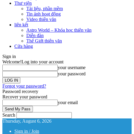
Thư viện
Tài liệu, phần mềm
Tin ảnh hoạt động
Video thiên văn
liên kết
Astro World – Khóa học thiên văn
Diễn đàn
Thế Giới thiên văn
Cửa hàng
Sign in
Welcome!
Log into your account
your username
your password
Forgot your password?
Password recovery
Recover your password
your email
Search
Thursday, August 6, 2026
Sign in / Join