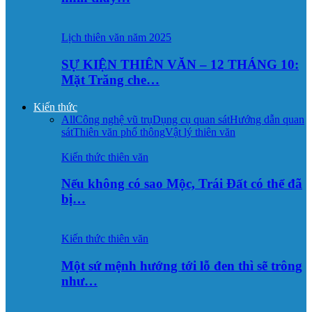
Lịch thiên văn năm 2025
SỰ KIỆN THIÊN VĂN – 12 THÁNG 10:
Mặt Trăng che…
Kiến thức
All
Công nghệ vũ trụ
Dụng cụ quan sát
Hướng dẫn quan
sát
Thiên văn phổ thông
Vật lý thiên văn
Kiến thức thiên văn
Nếu không có sao Mộc, Trái Đất có thể đã
bị…
Kiến thức thiên văn
Một sứ mệnh hướng tới lỗ đen thì sẽ trông
như…