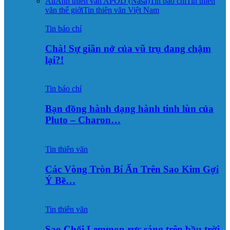
All
Ảnh thiên văn APOD (Nasa)
Tin báo chí
Tin thiên
văn thế giới
Tin thiên văn Việt Nam
Tin báo chí
Chà! Sự giãn nở của vũ trụ đang chậm
lại?!
Tin báo chí
Bạn đồng hành dạng hành tinh lùn của
Pluto – Charon…
Tin thiên văn
Các Vòng Tròn Bí Ẩn Trên Sao Kim Gợi
Ý Bề…
Tin thiên văn
Sao Chổi Lemmon rực sáng trên bầu trời