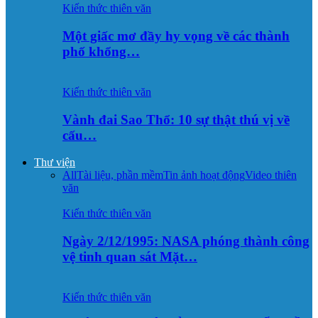
Kiến thức thiên văn
Một giấc mơ đầy hy vọng về các thành
phố khổng…
Kiến thức thiên văn
Vành đai Sao Thổ: 10 sự thật thú vị về
cấu…
Thư viện
All
Tài liệu, phần mềm
Tin ảnh hoạt động
Video thiên
văn
Kiến thức thiên văn
Ngày 2/12/1995: NASA phóng thành công
vệ tinh quan sát Mặt…
Kiến thức thiên văn