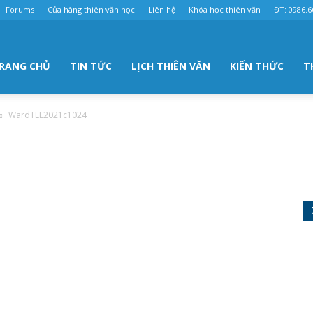
Forums
Cửa hàng thiên văn học
Liên hệ
Khóa học thiên văn
ĐT: 0986.6
RANG CHỦ
TIN TỨC
LỊCH THIÊN VĂN
KIẾN THỨC
T
WardTLE2021c1024