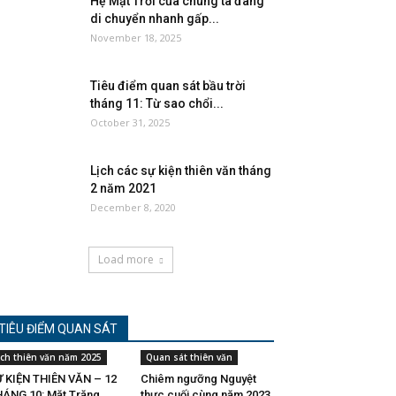
Hệ Mặt Trời của chúng ta đang
di chuyển nhanh gấp...
November 18, 2025
Tiêu điểm quan sát bầu trời
tháng 11: Từ sao chổi...
October 31, 2025
Lịch các sự kiện thiên văn tháng
2 năm 2021
December 8, 2020
Load more
TIÊU ĐIỂM QUAN SÁT
ịch thiên văn năm 2025
Quan sát thiên văn
 KIỆN THIÊN VĂN – 12
Chiêm ngưỡng Nguyệt
ÁNG 10: Mặt Trăng
thực cuối cùng năm 2023