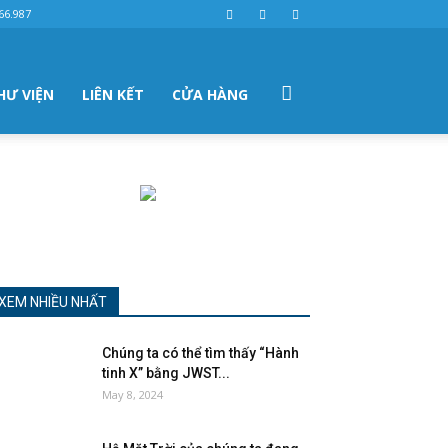
66.987
HƯ VIỆN
LIÊN KẾT
CỬA HÀNG
XEM NHIỀU NHẤT
Chúng ta có thể tìm thấy “Hành
tinh X” bằng JWST...
May 8, 2024