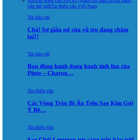
All
Ảnh thiên văn APOD (Nasa)
Tin báo chí
Tin thiên
văn thế giới
Tin thiên văn Việt Nam
Tin báo chí
Chà! Sự giãn nở của vũ trụ đang chậm
lại?!
Tin báo chí
Bạn đồng hành dạng hành tinh lùn của
Pluto – Charon…
Tin thiên văn
Các Vòng Tròn Bí Ẩn Trên Sao Kim Gợi
Ý Bề…
Tin thiên văn
Sao Chổi Lemmon rực sáng trên bầu trời