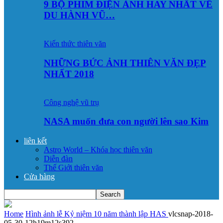
9 BỘ PHIM ĐIỆN ẢNH HAY NHẤT VỀ
DU HÀNH VŨ…
Kiến thức thiên văn
NHỮNG BỨC ẢNH THIÊN VĂN ĐẸP
NHẤT 2018
Công nghệ vũ trụ
NASA muốn đưa con người lên sao Kim
liên kết
Astro World – Khóa học thiên văn
Diễn đàn
Thế Giới thiên văn
Cửa hàng
Home
Hình ảnh lễ Kỷ niệm 10 năm thành lập HAS
vlcsnap-2018-
05-30-12h19m12s392