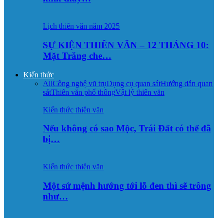
Lịch thiên văn năm 2025
SỰ KIỆN THIÊN VĂN – 12 THÁNG 10:
Mặt Trăng che…
Kiến thức
All
Công nghệ vũ trụ
Dụng cụ quan sát
Hướng dẫn quan
sát
Thiên văn phổ thông
Vật lý thiên văn
Kiến thức thiên văn
Nếu không có sao Mộc, Trái Đất có thể đã
bị…
Kiến thức thiên văn
Một sứ mệnh hướng tới lỗ đen thì sẽ trông
như…