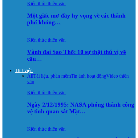
Kiến thức thiên văn
Một giấc mơ đầy hy vọng về các thành
phố khổng…
Kiến thức thiên văn
Vành đai Sao Thổ: 10 sự thật thú vị về
cấu…
Thư viện
All
Tài liệu, phần mềm
Tin ảnh hoạt động
Video thiên
văn
Kiến thức thiên văn
Ngày 2/12/1995: NASA phóng thành công
vệ tinh quan sát Mặt…
Kiến thức thiên văn