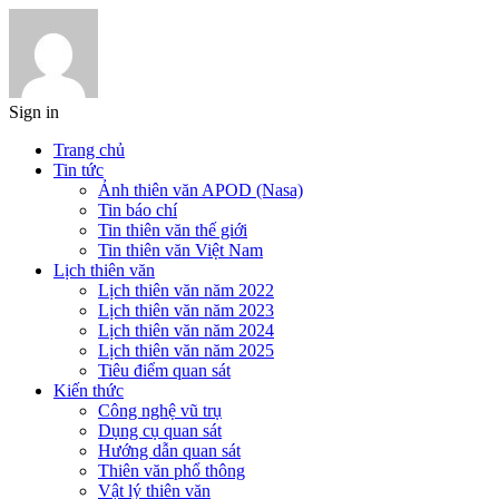
Sign in
Trang chủ
Tin tức
Ảnh thiên văn APOD (Nasa)
Tin báo chí
Tin thiên văn thế giới
Tin thiên văn Việt Nam
Lịch thiên văn
Lịch thiên văn năm 2022
Lịch thiên văn năm 2023
Lịch thiên văn năm 2024
Lịch thiên văn năm 2025
Tiêu điểm quan sát
Kiến thức
Công nghệ vũ trụ
Dụng cụ quan sát
Hướng dẫn quan sát
Thiên văn phổ thông
Vật lý thiên văn