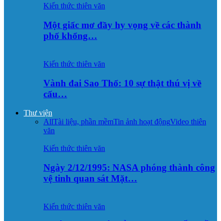
Kiến thức thiên văn
Một giấc mơ đầy hy vọng về các thành
phố khổng…
Kiến thức thiên văn
Vành đai Sao Thổ: 10 sự thật thú vị về
cấu…
Thư viện
All
Tài liệu, phần mềm
Tin ảnh hoạt động
Video thiên
văn
Kiến thức thiên văn
Ngày 2/12/1995: NASA phóng thành công
vệ tinh quan sát Mặt…
Kiến thức thiên văn