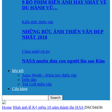
9 BỘ PHIM ĐIỆN ẢNH HAY NHẤT VỀ
DU HÀNH VŨ…
Kiến thức thiên văn
NHỮNG BỨC ẢNH THIÊN VĂN ĐẸP
NHẤT 2018
Công nghệ vũ trụ
NASA muốn đưa con người lên sao Kim
liên kết
Astro World – Khóa học thiên văn
Diễn đàn
Thế Giới thiên văn
Cửa hàng
Home
Hình ảnh lễ Kỷ niệm 10 năm thành lập HAS
DSC04436