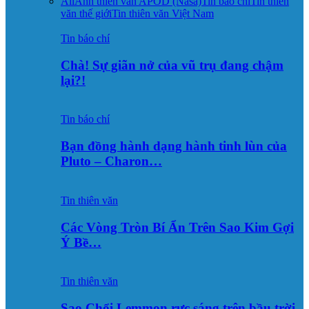
All
Ảnh thiên văn APOD (Nasa)
Tin báo chí
Tin thiên
văn thế giới
Tin thiên văn Việt Nam
Tin báo chí
Chà! Sự giãn nở của vũ trụ đang chậm
lại?!
Tin báo chí
Bạn đồng hành dạng hành tinh lùn của
Pluto – Charon…
Tin thiên văn
Các Vòng Tròn Bí Ẩn Trên Sao Kim Gợi
Ý Bề…
Tin thiên văn
Sao Chổi Lemmon rực sáng trên bầu trời