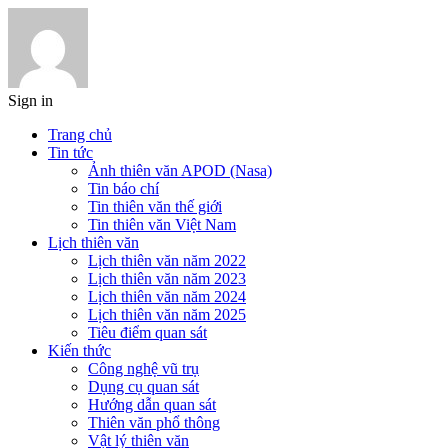
Sign in
Trang chủ
Tin tức
Ảnh thiên văn APOD (Nasa)
Tin báo chí
Tin thiên văn thế giới
Tin thiên văn Việt Nam
Lịch thiên văn
Lịch thiên văn năm 2022
Lịch thiên văn năm 2023
Lịch thiên văn năm 2024
Lịch thiên văn năm 2025
Tiêu điểm quan sát
Kiến thức
Công nghệ vũ trụ
Dụng cụ quan sát
Hướng dẫn quan sát
Thiên văn phổ thông
Vật lý thiên văn