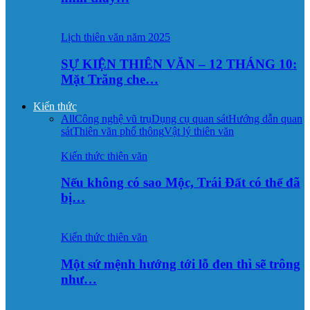
Lịch thiên văn năm 2025
SỰ KIỆN THIÊN VĂN – 12 THÁNG 10:
Mặt Trăng che…
Kiến thức
All
Công nghệ vũ trụ
Dụng cụ quan sát
Hướng dẫn quan
sát
Thiên văn phổ thông
Vật lý thiên văn
Kiến thức thiên văn
Nếu không có sao Mộc, Trái Đất có thể đã
bị…
Kiến thức thiên văn
Một sứ mệnh hướng tới lỗ đen thì sẽ trông
như…