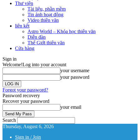
Thư viện
Tài liệu, phần mềm
Tin ảnh hoạt động
Video thiên văn
liên kết
Astro World – Khóa học thiên văn
Diễn đàn
Thế Giới thiên văn
Cửa hàng
Sign in
Welcome!
Log into your account
your username
your password
Forgot your password?
Password recovery
Recover your password
your email
Search
Thursday, August 6, 2026
Sign in / Join