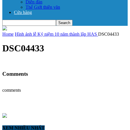
Diễn đàn
Thế Giới thiên văn
Cửa hàng
Home
Hình ảnh lễ Kỷ niệm 10 năm thành lập HAS
DSC04433
DSC04433
Comments
comments
XEM NHIỀU NHẤT