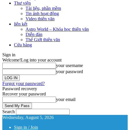
Thư viện
Tài liệu, phần mềm
Tin ảnh hoạt động
Video thiên văn
liên kết
Astro World – Khóa học thiên văn
Diễn đàn
Thế Giới thiên văn
Cửa hàng
Sign in
Welcome!
Log into your account
your username
your password
Forgot your password?
Password recovery
Recover your password
your email
Search
Wednesday, August 5, 2026
Sign in / Join