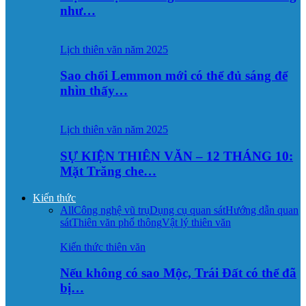
như…
Lịch thiên văn năm 2025
Sao chổi Lemmon mới có thể đủ sáng để
nhìn thấy…
Lịch thiên văn năm 2025
SỰ KIỆN THIÊN VĂN – 12 THÁNG 10:
Mặt Trăng che…
Kiến thức
All
Công nghệ vũ trụ
Dụng cụ quan sát
Hướng dẫn quan
sát
Thiên văn phổ thông
Vật lý thiên văn
Kiến thức thiên văn
Nếu không có sao Mộc, Trái Đất có thể đã
bị…