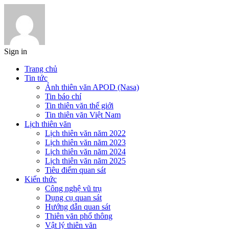
Sign in
Trang chủ
Tin tức
Ảnh thiên văn APOD (Nasa)
Tin báo chí
Tin thiên văn thế giới
Tin thiên văn Việt Nam
Lịch thiên văn
Lịch thiên văn năm 2022
Lịch thiên văn năm 2023
Lịch thiên văn năm 2024
Lịch thiên văn năm 2025
Tiêu điểm quan sát
Kiến thức
Công nghệ vũ trụ
Dụng cụ quan sát
Hướng dẫn quan sát
Thiên văn phổ thông
Vật lý thiên văn