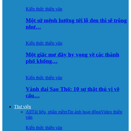
Kiến thức thiên văn
Một sứ mệnh hướng tới lỗ đen thì sẽ trông
như…
Kiến thức thiên văn
Một giấc mơ đầy hy vọng về các thành
phố khổng…
Kiến thức thiên văn
Vành đai Sao Thổ: 10 sự thật thú vị về
cấu…
Thư viện
All
Tài liệu, phần mềm
Tin ảnh hoạt động
Video thiên
văn
Kiến thức thiên văn