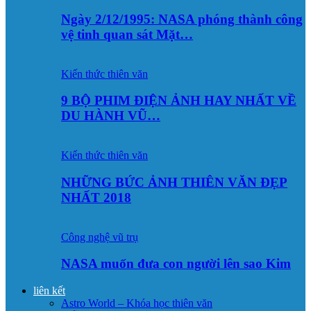
Ngày 2/12/1995: NASA phóng thành công
vệ tinh quan sát Mặt…
Kiến thức thiên văn
9 BỘ PHIM ĐIỆN ẢNH HAY NHẤT VỀ
DU HÀNH VŨ…
Kiến thức thiên văn
NHỮNG BỨC ẢNH THIÊN VĂN ĐẸP
NHẤT 2018
Công nghệ vũ trụ
NASA muốn đưa con người lên sao Kim
liên kết
Astro World – Khóa học thiên văn