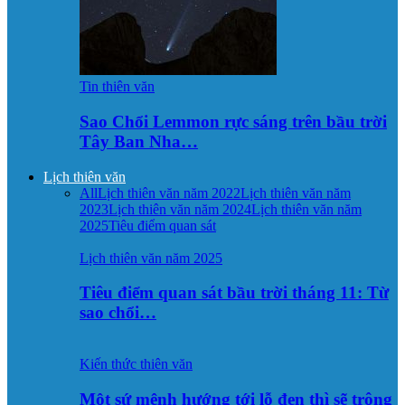
Tin thiên văn
Sao Chổi Lemmon rực sáng trên bầu trời
Tây Ban Nha…
Lịch thiên văn
All
Lịch thiên văn năm 2022
Lịch thiên văn năm
2023
Lịch thiên văn năm 2024
Lịch thiên văn năm
2025
Tiêu điểm quan sát
Lịch thiên văn năm 2025
Tiêu điểm quan sát bầu trời tháng 11: Từ
sao chổi…
Kiến thức thiên văn
Một sứ mệnh hướng tới lỗ đen thì sẽ trông