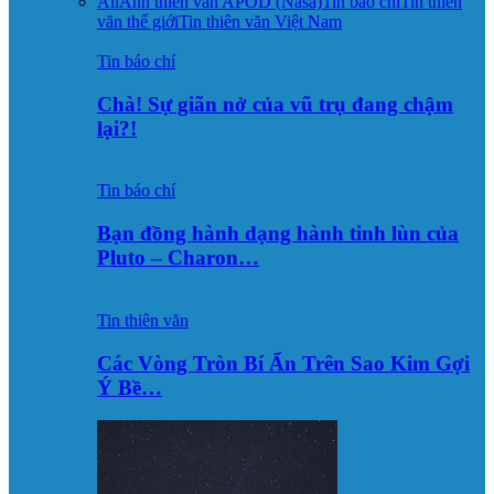
All
Ảnh thiên văn APOD (Nasa)
Tin báo chí
Tin thiên
văn thế giới
Tin thiên văn Việt Nam
Tin báo chí
Chà! Sự giãn nở của vũ trụ đang chậm
lại?!
Tin báo chí
Bạn đồng hành dạng hành tinh lùn của
Pluto – Charon…
Tin thiên văn
Các Vòng Tròn Bí Ẩn Trên Sao Kim Gợi
Ý Bề…