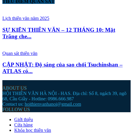
TIÊU ĐIỂM QUAN SÁT
Lịch thiên văn năm 2025
SỰ KIỆN THIÊN VĂN – 12 THÁNG 10: Mặt
Trăng che...
Quan sát thiên văn
CẬP NHẬT: Độ sáng của sao chổi Tsuchinshan –
ATLAS có...
ABOUT US
HỘI THIÊN VĂN HÀ NỘI - HAS. Địa chỉ: Số 8, ngách 39, ngõ
68, Cầu Giầy - Hotline: 0986.666.987
Contact us:
hoithienvanhanoi@gmail.com
FOLLOW US
Giới thiệu
Cửa hàng
Khóa học thiên văn