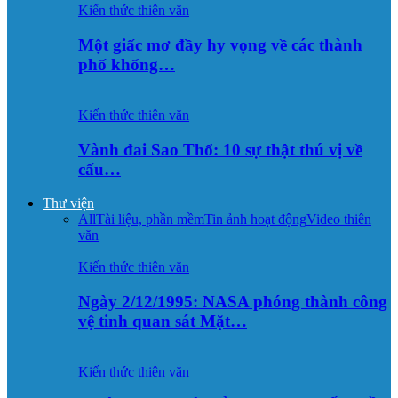
Kiến thức thiên văn
Một giấc mơ đầy hy vọng về các thành
phố khổng…
Kiến thức thiên văn
Vành đai Sao Thổ: 10 sự thật thú vị về
cấu…
Thư viện
All
Tài liệu, phần mềm
Tin ảnh hoạt động
Video thiên
văn
Kiến thức thiên văn
Ngày 2/12/1995: NASA phóng thành công
vệ tinh quan sát Mặt…
Kiến thức thiên văn