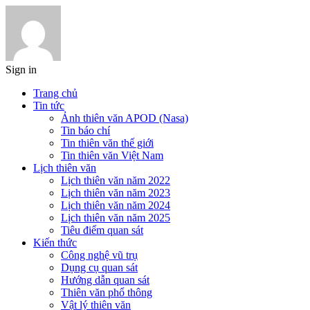
Sign in
Trang chủ
Tin tức
Ảnh thiên văn APOD (Nasa)
Tin báo chí
Tin thiên văn thế giới
Tin thiên văn Việt Nam
Lịch thiên văn
Lịch thiên văn năm 2022
Lịch thiên văn năm 2023
Lịch thiên văn năm 2024
Lịch thiên văn năm 2025
Tiêu điểm quan sát
Kiến thức
Công nghệ vũ trụ
Dụng cụ quan sát
Hướng dẫn quan sát
Thiên văn phổ thông
Vật lý thiên văn