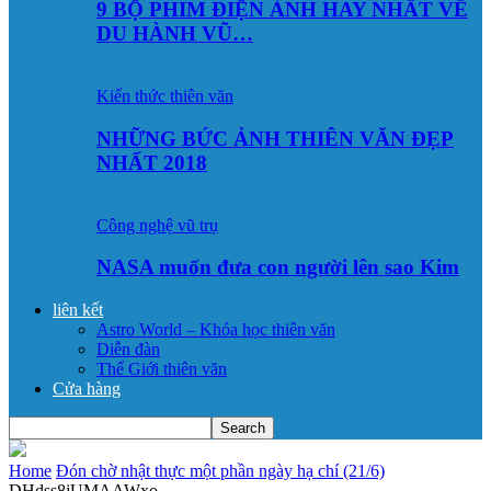
9 BỘ PHIM ĐIỆN ẢNH HAY NHẤT VỀ
DU HÀNH VŨ…
Kiến thức thiên văn
NHỮNG BỨC ẢNH THIÊN VĂN ĐẸP
NHẤT 2018
Công nghệ vũ trụ
NASA muốn đưa con người lên sao Kim
liên kết
Astro World – Khóa học thiên văn
Diễn đàn
Thế Giới thiên văn
Cửa hàng
Home
Đón chờ nhật thực một phần ngày hạ chí (21/6)
DHdss8jUMAAWxo_