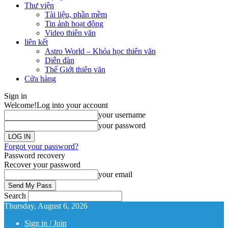
Thư viện
Tài liệu, phần mềm
Tin ảnh hoạt động
Video thiên văn
liên kết
Astro World – Khóa học thiên văn
Diễn đàn
Thế Giới thiên văn
Cửa hàng
Sign in
Welcome!
Log into your account
your username
your password
Forgot your password?
Password recovery
Recover your password
your email
Search
Thursday, August 6, 2026
Sign in / Join