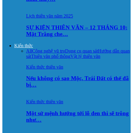
Lịch thiên văn năm 2025
SỰ KIỆN THIÊN VĂN – 12 THÁNG 10:
Mặt Trăng che…
Kiến thức
All
Công nghệ vũ trụ
Dụng cụ quan sát
Hướng dẫn quan
sát
Thiên văn phổ thông
Vật lý thiên văn
Kiến thức thiên văn
Nếu không có sao Mộc, Trái Đất có thể đã
bị…
Kiến thức thiên văn
Một sứ mệnh hướng tới lỗ đen thì sẽ trông
như…