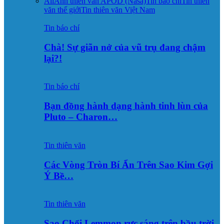
All
Ảnh thiên văn APOD (Nasa)
Tin báo chí
Tin thiên
văn thế giới
Tin thiên văn Việt Nam
Tin báo chí
Chà! Sự giãn nở của vũ trụ đang chậm
lại?!
Tin báo chí
Bạn đồng hành dạng hành tinh lùn của
Pluto – Charon…
Tin thiên văn
Các Vòng Tròn Bí Ẩn Trên Sao Kim Gợi
Ý Bề…
Tin thiên văn
Sao Chổi Lemmon rực sáng trên bầu trời