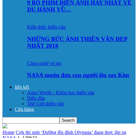
9 BỘ PHIM ĐIỆN ẢNH HAY NHẤT VỀ
DU HÀNH VŨ…
Kiến thức thiên văn
NHỮNG BỨC ẢNH THIÊN VĂN ĐẸP
NHẤT 2018
Công nghệ vũ trụ
NASA muốn đưa con người lên sao Kim
liên kết
Astro World – Khóa học thiên văn
Diễn đàn
Thế Giới thiên văn
Cửa hàng
Home
Cựu thí sinh ‘Đường lên đỉnh Olympia’ đang thực tập tại
NASA
1_129623