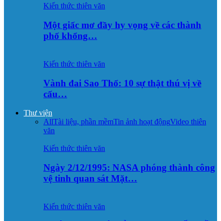
Kiến thức thiên văn
Một giấc mơ đầy hy vọng về các thành
phố khổng…
Kiến thức thiên văn
Vành đai Sao Thổ: 10 sự thật thú vị về
cấu…
Thư viện
All
Tài liệu, phần mềm
Tin ảnh hoạt động
Video thiên
văn
Kiến thức thiên văn
Ngày 2/12/1995: NASA phóng thành công
vệ tinh quan sát Mặt…
Kiến thức thiên văn