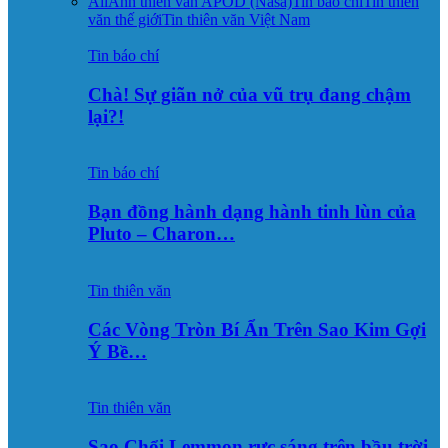
All
Ảnh thiên văn APOD (Nasa)
Tin báo chí
Tin thiên
văn thế giới
Tin thiên văn Việt Nam
Tin báo chí
Chà! Sự giãn nở của vũ trụ đang chậm
lại?!
Tin báo chí
Bạn đồng hành dạng hành tinh lùn của
Pluto – Charon…
Tin thiên văn
Các Vòng Tròn Bí Ẩn Trên Sao Kim Gợi
Ý Bề…
Tin thiên văn
Sao Chổi Lemmon rực sáng trên bầu trời