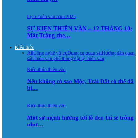
Lịch thiên văn năm 2025
SỰ KIỆN THIÊN VĂN – 12 THÁNG 10:
Mặt Trăng che…
Kiến thức
All
Công nghệ vũ trụ
Dụng cụ quan sát
Hướng dẫn quan
sát
Thiên văn phổ thông
Vật lý thiên văn
Kiến thức thiên văn
Nếu không có sao Mộc, Trái Đất có thể đã
bị…
Kiến thức thiên văn
Một sứ mệnh hướng tới lỗ đen thì sẽ trông
như…