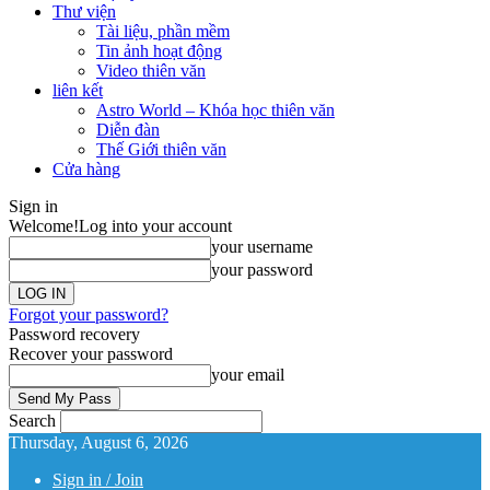
Thư viện
Tài liệu, phần mềm
Tin ảnh hoạt động
Video thiên văn
liên kết
Astro World – Khóa học thiên văn
Diễn đàn
Thế Giới thiên văn
Cửa hàng
Sign in
Welcome!
Log into your account
your username
your password
Forgot your password?
Password recovery
Recover your password
your email
Search
Thursday, August 6, 2026
Sign in / Join