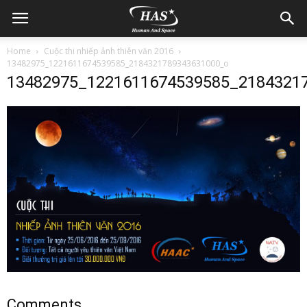
Home
Cuộc thi nhiếp ảnh thiên văn 2016
13482975_1221611674539585_2184321789343631000_o
13482975_1221611674539585_2184321
Comments