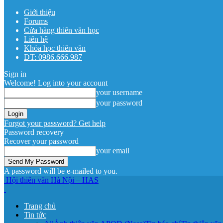
Giới thiệu
Forums
Cửa hàng thiên văn học
Liên hệ
Khóa học thiên văn
ĐT: 0986.666.987
Sign in
Welcome! Log into your account
your username
your password
Forgot your password? Get help
Password recovery
Recover your password
your email
A password will be e-mailed to you.
Hội thiên văn Hà Nội – HAS
Trang chủ
Tin tức