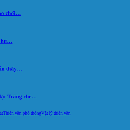
sao chổi…
 như…
hìn thấy…
ặt Trăng che…
át
Thiên văn phổ thông
Vật lý thiên văn