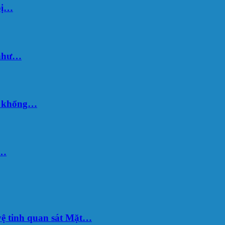
bị…
 như…
hố khổng…
u…
ệ tinh quan sát Mặt…