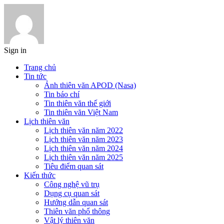
Sign in
Trang chủ
Tin tức
Ảnh thiên văn APOD (Nasa)
Tin báo chí
Tin thiên văn thế giới
Tin thiên văn Việt Nam
Lịch thiên văn
Lịch thiên văn năm 2022
Lịch thiên văn năm 2023
Lịch thiên văn năm 2024
Lịch thiên văn năm 2025
Tiêu điểm quan sát
Kiến thức
Công nghệ vũ trụ
Dụng cụ quan sát
Hướng dẫn quan sát
Thiên văn phổ thông
Vật lý thiên văn