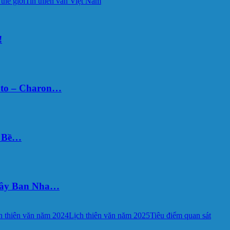
 thế giới
Tin thiên văn Việt Nam
!
uto – Charon…
Ý Bề…
 Tây Ban Nha…
h thiên văn năm 2024
Lịch thiên văn năm 2025
Tiêu điểm quan sát