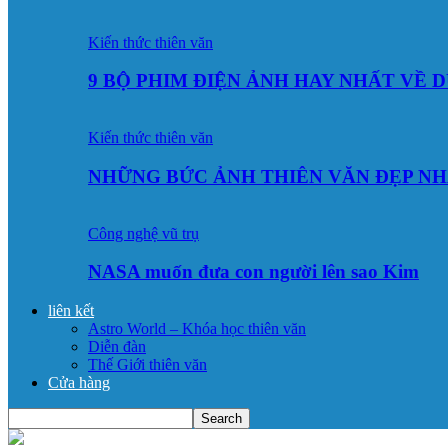
Kiến thức thiên văn
9 BỘ PHIM ĐIỆN ẢNH HAY NHẤT VỀ 
Kiến thức thiên văn
NHỮNG BỨC ẢNH THIÊN VĂN ĐẸP NH
Công nghệ vũ trụ
NASA muốn đưa con người lên sao Kim
liên kết
Astro World – Khóa học thiên văn
Diễn đàn
Thế Giới thiên văn
Cửa hàng