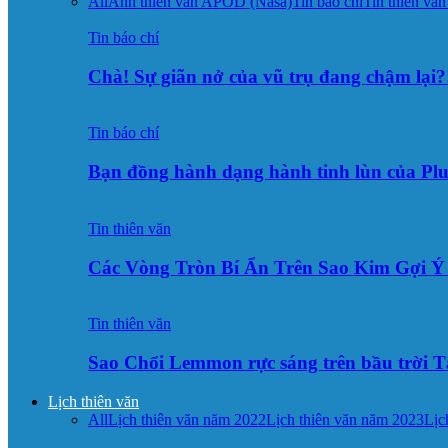
All
Ảnh thiên văn APOD (Nasa)
Tin báo chí
Tin thiên văn
Tin báo chí
Chà! Sự giãn nở của vũ trụ đang chậm lại?
Tin báo chí
Bạn đồng hành dạng hành tinh lùn của Pl
Tin thiên văn
Các Vòng Tròn Bí Ẩn Trên Sao Kim Gợi 
Tin thiên văn
Sao Chổi Lemmon rực sáng trên bầu trời
Lịch thiên văn
All
Lịch thiên văn năm 2022
Lịch thiên văn năm 2023
Lịc