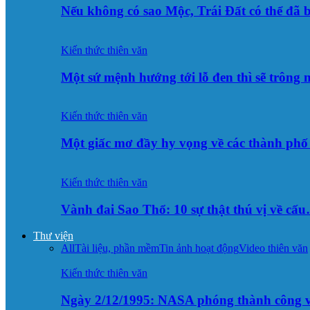
Nếu không có sao Mộc, Trái Đất có thể đã 
Kiến thức thiên văn
Một sứ mệnh hướng tới lỗ đen thì sẽ trông
Kiến thức thiên văn
Một giấc mơ đầy hy vọng về các thành p
Kiến thức thiên văn
Vành đai Sao Thổ: 10 sự thật thú vị về cấ
Thư viện
All
Tài liệu, phần mềm
Tin ảnh hoạt động
Video thiên văn
Kiến thức thiên văn
Ngày 2/12/1995: NASA phóng thành công v