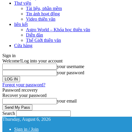
Thư viện
Tài liệu, phần mềm
Tin ảnh hoạt động
Video thiên văn
liên kết
Astro World – Khóa học thiên văn
Diễn đàn
Thế Giới thiên văn
Cửa hàng
Sign in
Welcome!
Log into your account
your username
your password
Forgot your password?
Password recovery
Recover your password
your email
Search
Thursday, August 6, 2026
Sign in / Join